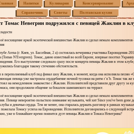
Главная
Напитки
Кулинария
Консервирование
Арх
Справочник
Советы
Полтавская кухня
 Томас Невегрин подружился с певицей Жаклин в кл
сладости
воё восхищение яркой экзотической внешностью Жаклин и сделал немало комплиментов 
ния
убе Arena (г. Киев, ул. Бассейная, 2 а) состоялась вечеринка участника Евровидения-2
 (Tomas N'Evergreen). Томас, давно известный во всей Европе, впервые посетил Украину
видения. Его выступление следовало сразу после концерта певицы Жаклин в этом клубе
ружились благодаря такому стечению обстоятельств.
 в переполненный клуб под финал шоу Жаклин, в момент, когда она исполняла песню «С
 сияющая певица уже настроила сердцебиение ночной тусовки на ритм r`n`b. Томас так же 
тоял на немедленном знакомстве с Жаклин. Исполнителей представили друг другу за ку
омаса, они продолжили общение за бокалом шампанского на террасе.
воё восхищение яркой экзотической внешностью Жаклин и сделал немало комплиментов 
ия. Певице невероятно польстило внимание музыканта, чей хит Since you've been gone д
клубы и девичьи сердца. Тем не менее, она старалась держать разговор в рамках музыка
 пожелала Томасу успеха на Евровидении. Исполнители договорились о следующей встре
жно, уже в ближайшее время появится дуэт певицы Жаклин и Томаса Невегрина?