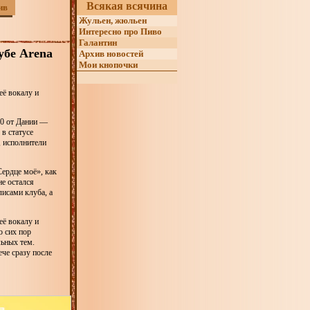
Всякая всячина
ив
Жульен, жюльен
Интересно про Пиво
Галантин
убе Arena
Архив новостей
Мои кнопочки
её вокалу и
010 от Дании —
 в статусе
, исполнители
ердце моё», как
не остался
лисами клуба, а
её вокалу и
о сих пор
льных тем.
че сразу после