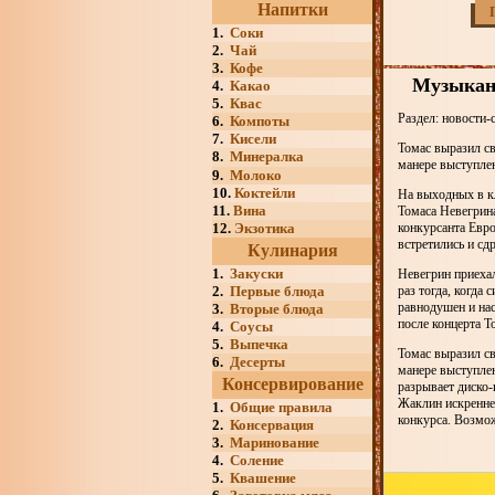
Напитки
1.
Соки
2.
Чай
3.
Кофе
Музыкант
4.
Какао
5.
Квас
Раздел: новости-
6.
Компоты
7.
Кисели
Томас выразил с
8.
Минералка
манере выступле
9.
Молоко
10.
Коктейли
На выходных в кл
11.
Вина
Томаса Невегрина
12.
Экзотика
конкурсанта Евро
встретились и сд
Кулинария
1.
Закуски
Невегрин приехал
2.
Первые блюда
раз тогда, когда
равнодушен и нас
3.
Вторые блюда
после концерта Т
4.
Соусы
5.
Выпечка
Томас выразил с
6.
Десерты
манере выступлен
Консервирование
разрывает диско-
Жаклин искренне
1.
Общие правила
конкурса. Возмо
2.
Консервация
3.
Маринование
4.
Соление
5.
Квашение