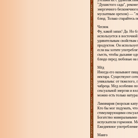
утехами их с удовольств
"Душистого сада", рекоме
энергичного бесконечног
мускатным орехом) — "лю
блюд. Только старайтесь п
Чеснок
Фу, какой запах! Да. Но
используется в восточной
удивительным свойствам 
продуктом. Он используе
если вы хотите употребля
съесть, чтобы дыхание од
блюдо перед любовью на 
Мёд
Иногда его называют пище
нектара. Существуют сотн
уникальны: от тяжелого, 
чабреца. Мед особенно по
сексуальной энергии и вх
можно есть только натура
Ламинария (морская капу
Кто бы мог подумать, чт
стимулирующими сексуаль
Богатство минеральными 
испускатели гормонов. Мо
Ежедневное употребление
Манго