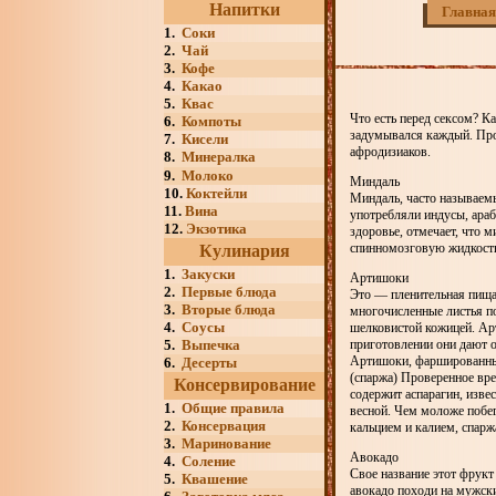
Напитки
Главная
1.
Соки
2.
Чай
3.
Кофе
4.
Какао
5.
Квас
Что есть перед сексом? 
6.
Компоты
задумывался каждый. Про
7.
Кисели
афродизиаков.
8.
Минералка
9.
Молоко
Миндаль
10.
Коктейли
Миндаль, часто называемы
11.
Вина
употребляли индусы, араб
12.
Экзотика
здоровье, отмечает, что 
спинномозговую жидкост
Кулинария
1.
Закуски
Артишоки
2.
Первые блюда
Это — пленительная пища.
3.
Вторые блюда
многочисленные листья 
4.
Соусы
шелковистой кожицей. Ар
5.
Выпечка
приготовлении они дают о
Артишоки, фаршированны
6.
Десерты
(спаржа) Проверенное вре
Консервирование
содержит аспарагин, изве
1.
Общие правила
весной. Чем моложе побег
2.
Консервация
кальцием и калием, спарж
3.
Маринование
Авокадо
4.
Соление
Свое название этот фрукт
5.
Квашение
авокадо походи на мужск