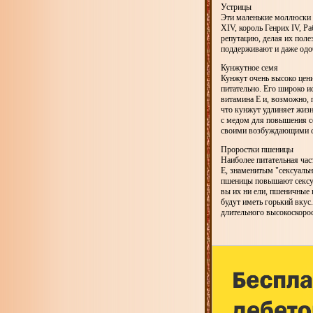
Устрицы
Эти маленькие моллюски 
XIV, король Генрих IV, Р
репутацию, делая их пол
поддерживают и даже одо
Кунжутное семя
Кунжут очень высоко цен
питательно. Его широко и
витамина Е и, возможно, 
что кунжут удлиняет жизн
с медом для повышения с
своими возбуждающими с
Проростки пшеницы
Наиболее питательная ча
Е, знаменитым "сексуаль
пшеницы повышают сексуал
вы их ни ели, пшеничные 
будут иметь горький вкус
длительного высокоскоро