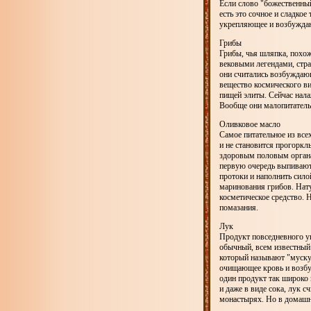
Если слово "божественный
есть это сочное и сладко
укрепляющее и возбужда
Грибы
Грибы, чья шляпка, похож
вековыми легендами, стр
они считались возбуждаю
вещество космического в
пищей элиты. Сейчас нала
Вообще они малопитательн
Оливковое масло
Самое питательное из все
и не становится прогорк
здоровым половым органа
первую очередь выпивают
протоки и наполнить сил
маринования грибов. Нат
косметическое средство. 
помазания.
Лук
Продукт повседневного у
обычный, всем известный
который называют "муску
очищающее кровь и возбу
один продукт так широко 
и даже в виде сока, лук 
монастырях. Но в домашн