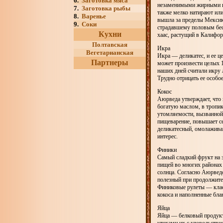
6.
Заготовка мяса
незаменимыми жирными ки
7.
Заготовка рыбы
также мелко натирают ил
8.
Варенье
вышла за пределы Мексик
9.
Соки
страдавшему половым бес
Кухни
хаас, растущий в Калифор
Полтавская
Икра
Вегетарианская
Икра — деликатес, и ее ц
Партнеры
может произвести целых 
наших дней считали икру 
Трудно отрицать ее особо
Кокос
Аюрведа утверждает, что 
богатую маслом, в тропи
утомляемости, вызванной
пищеварение, повышает се
деликатесный, омолажива
интерес.
Финики
Самый сладкий фрукт на 
пищей во многих районах
солнца. Согласно Аюрвед
полезный при продолжите
Финиковые рулеты — клас
кокоса и наполненные бл
Яйца
Яйца — белковый продукт