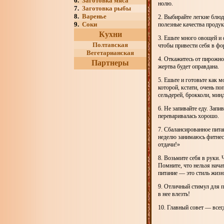
6.
Заготовка мяса
нолю.
7.
Заготовка рыбы
8.
Варенье
2. Выбирайте легкие блюд
9.
Соки
полезные качества продук
Кухни
3. Ешьте много овощей и
Полтавская
чтобы привести себя в фо
Вегетарианская
4. Откажитесь от пирожног
Партнеры
жертва будет оправдана.
5. Ешьте и готовьте как 
которой, кстати, очень по
сельдерей, брокколи, мин
6. Не запивайте еду. Зап
переваривалась хорошо.
7. Сбалансированное пита
неделю занимаюсь фитнесо
отдачи!»
8. Возьмите себя в руки. 
Помните, что нельзя начат
питание — это стиль жизн
9. Отличный стимул для п
в нее влезть!
10. Главный совет — всег