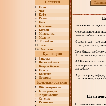
Напитки
Главная
1.
Соки
2.
Чай
3.
Кофе
На
4.
Какао
5.
Квас
Раздел: новости-сладости
6.
Компоты
7.
Кисели
Молодая популярная укра
8.
Минералка
помогает избавиться от н
9.
Молоко
10.
Коктейли
«Здоровая еда — это стил
11.
Вина
от того, что ты съел, зави
12.
Экзотика
Сама Наталья любит вкусн
Кулинария
Но это самое «вкусное» у
1.
Закуски
«Мой привычный рацион д
2.
Первые блюда
разнообразию, ем много д
3.
Вторые блюда
для работы».
4.
Соусы
5.
Выпечка
Обрести хорошую форму, н
6.
Десерты
может казаться, уверена 
Консервирование
1.
Общие правила
2.
Консервация
3.
Маринование
План дейс
4.
Соление
5.
Квашение
1. Откажитесь от тяжелой