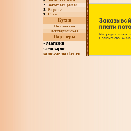
6.
Заготовка мяса
7.
Заготовка рыбы
8.
Варенье
9.
Соки
Кухни
Полтавская
Вегетарианская
Партнеры
•
Магазин
самоваров
samovarmarket.ru