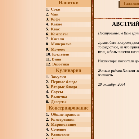
Напитки
Главная
1.
Соки
2.
Чай
3.
Кофе
АВСТРИ
4.
Какао
5.
Квас
Построенный в Вене груп
6.
Компоты
7.
Кисели
Домик был построен движе
8.
Минералка
то радостное, на что при
9.
Молоко
птиц, а большинство кирп
10.
Коктейли
11.
Вина
Инспекторы посчитали дом
12.
Экзотика
Кулинария
Жители района Хитзинг з
живность.
1.
Закуски
2.
Первые блюда
20 октября 2004
3.
Вторые блюда
4.
Соусы
5.
Выпечка
6.
Десерты
Консервирование
1.
Общие правила
2.
Консервация
3.
Маринование
4.
Соление
5.
Квашение