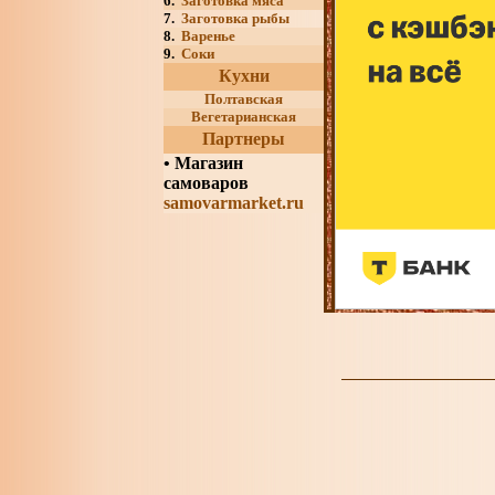
6.
Заготовка мяса
7.
Заготовка рыбы
8.
Варенье
9.
Соки
Кухни
Полтавская
Вегетарианская
Партнеры
•
Магазин
самоваров
samovarmarket.ru