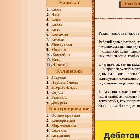
Напитки
Главная
1.
Соки
2.
Чай
3.
Кофе
4.
Какао
5.
Квас
Раздел: новости-сладости
6.
Компоты
7.
Кисели
Рабочий день в разгаре, н
8.
Минералка
желание выпить чашечку к
9.
Молоко
«лошадиных дозах» вредно
10.
Коктейли
них, как известно, графи
11.
Вина
12.
Экзотика
Оказывается, самый тяжел
Они провели эксперимент,
Кулинария
день недели является наи
1.
Закуски
испытуемых ежедневно о 
2.
Первые блюда
подопытные ощущали в ср
3.
Вторые блюда
По мнению психологов, эт
4.
Соусы
подавленность, поскольку
5.
Выпечка
тонус чтобы, как говоритс
6.
Десерты
Smachno.ua. Читать дальш
Консервирование
1.
Общие правила
2.
Консервация
3.
Маринование
4.
Соление
5.
Квашение