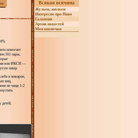
Всякая всячина
ив
Жульен, жюльен
Интересно про Пиво
Галантин
Архив новостей
Мои кнопочки
40%
иета помогает
он 161 пары,
торые
ении или ИКСИ —
ругую пищу.
леба и макарон,
ах яиц,
оне не чаще 1-2
опустить
 детей,