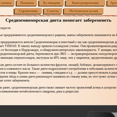
Главная
Напитки
Кулинария
Консервирование
Арх
Справочник
Советы
Полтавская кухня
Средиземноморская диета помогает забеременеть
сладости
ые придерживаются средиземноморского рациона, шансы забеременеть повышаются на 
о придерживаются жители Средиземноморья и известный у нас как средиземноморская д
ишет УНИАН. К такому выводу пришли голландские ученые. Они проанализировали раци
 от бесплодия в Нидерландах, и обнаружили интересную закономерность. У женщин, ко
средиземноморской диеты, беременность при ЭКО — экстракорпоральном оплодотвор
инъекции сперматозоидов, наступала на 40% чаще, чем у пациенток, предпочитавших д
я диета состоит из большого количества фруктов, овощей, бобовых, цельнозернового х
мян и оливкового масла. Также диета подразумевает употребление в небольших количеств
ов и птицы. Красное мясо — свинина, говядина и т.д. — должно присутствовать в раци
 время обеда и ужина диета рекомендует выпивать по стакану вина, но этот пункт лучше 
е хотят забеременеть.
о ранее, средиземноморская диета также снижает частоту проявлений астмы и аллергии у
озникновения метаболического синдрома, рака и депрессии.