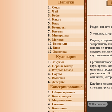
Напитки
1.
Соки
2.
Чай
3.
Кофе
4.
Какао
5.
Квас
Раздел: новости-
6.
Компоты
7.
Кисели
У женщин, котор
8.
Минералка
9.
Молоко
Рацион, которог
10.
Коктейли
забеременеть, п
11.
Вина
которые лечились
12.
Экзотика
придерживались 
внутриклеточной 
Кулинария
1.
Закуски
Средиземноморска
2.
Первые блюда
круп, орехов, се
молочных продукт
3.
Вторые блюда
раз в неделю. Во
4.
Соусы
женщинам, которы
5.
Выпечка
6.
Десерты
Как было доказан
Консервирование
уменьшает риск в
1.
Общие правила
2.
Консервация
3.
Маринование
4.
Соление
5.
Квашение