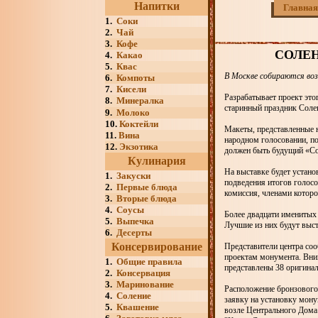
Напитки
Главная
1.
Соки
2.
Чай
3.
Кофе
СОЛЕН
4.
Какао
5.
Квас
В Москве собираются воз
6.
Компоты
7.
Кисели
Разрабатывает проект это
8.
Минералка
старинный праздник Соле
9.
Молоко
10.
Коктейли
Макеты, представленные н
11.
Вина
народном голосовании, по
12.
Экзотика
должен быть будущий «Со
Кулинария
На выставке будет устано
1.
Закуски
подведения итогов голосо
2.
Первые блюда
комиссия, членами которо
3.
Вторые блюда
4.
Соусы
Более двадцати именитых
5.
Выпечка
Лучшие из них будут выс
6.
Десерты
Консервирование
Представители центра соо
проектам монумента. Вни
1.
Общие правила
представлены 38 оригина
2.
Консервация
3.
Маринование
Расположение бронзового
4.
Соление
заявку на установку мон
5.
Квашение
возле Центрального Дома 