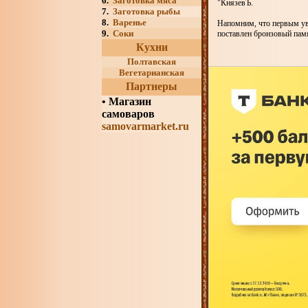
6.
Заготовка мяса
"КнязевЪ.
7.
Заготовка рыбы
8.
Варенье
Напомним, что первым уве
9.
Соки
поставлен бронзовый памя
Кухни
Полтавская
Вегетарианская
Партнеры
•
Магазин
самоваров
samovarmarket.ru