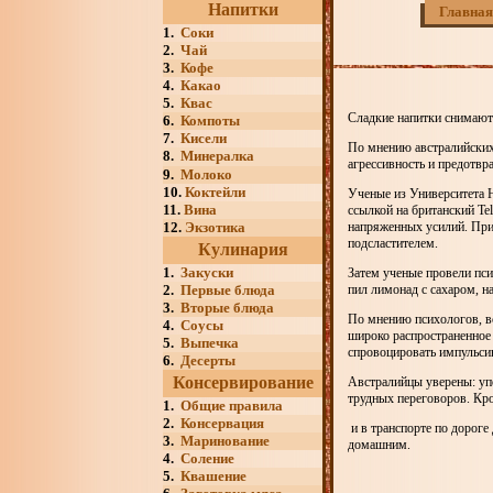
Напитки
Главная
1.
Соки
2.
Чай
3.
Кофе
4.
Какао
5.
Квас
Сладкие напитки снимают
6.
Компоты
7.
Кисели
По мнению австралийских 
8.
Минералка
агрессивность и предотвр
9.
Молоко
10.
Коктейли
Ученые из Университета 
11.
Вина
ссылкой на британский Te
12.
Экзотика
напряженных усилий. При
подсластителем.
Кулинария
1.
Закуски
Затем ученые провели пси
2.
Первые блюда
пил лимонад с сахаром, на
3.
Вторые блюда
По мнению психологов, вс
4.
Соусы
широко распространенное 
5.
Выпечка
спровоцировать импульси
6.
Десерты
Консервирование
Австралийцы уверены: упо
трудных переговоров. Кро
1.
Общие правила
2.
Консервация
и в транспорте по дороге
3.
Маринование
домашним.
4.
Соление
5.
Квашение