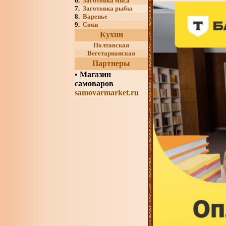
6.
Заготовка мяса
7.
Заготовка рыбы
8.
Варенье
9.
Соки
Кухни
Полтавская
Вегетарианская
Партнеры
•
Магазин
самоваров
samovarmarket.ru