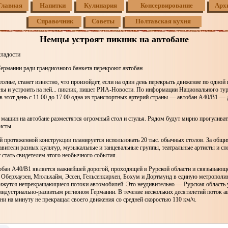
Главная
Напитки
Кулинария
Консервирование
Арх
Справочник
Советы
Полтавская кухня
Немцы устроят пикник на автобане
сладости
Германии ради грандиозного банкета перекроют автобан
есенье, станет известно, что произойдет, если на один день перекрыть движение по одно
ны и устроить на ней... пикник, пишет РИА-Новости. По информации Национального ту
в этот день с 11.00 до 17.00 одна из транспортных артерий страны — автобан A40/B1 — 
машин на автобане разместятся огромный стол и стулья. Рядом будут мирно прогулива
исты.
й протяженной конструкции планируется использовать 20 тыс. обычных столов. За общ
авители разных культур, музыкальные и танцевальные группы, театральные артисты и с
стать свидетелем этого необычного события.
тобан A40/B1 является важнейшей дорогой, проходящей в Рурской области и связывающ
, Оберхаузен, Мюльхайм, Эссен, Гельсенкирхен, Бохум и Дортмунд в единую метрополи
вижутся непрекращающиеся потоки автомобилей. Это неудивительно — Рурская область 
индустриально-развитым регионом Германии. В течение нескольких десятилетий поток а
ни на минуту не прекращал своего движения со средней скоростью 110 км/ч.