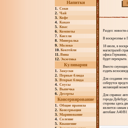
Напитки
1.
Соки
2.
Чай
3.
Кофе
4.
Какао
5.
Квас
Раздел: новости-
6.
Компоты
7.
Кисели
В воскресенье в 
8.
Минералка
9.
Молоко
18 июля, в воскр
10.
Коктейли
магистралей стра
11.
Вина
офиса Германии, 
12.
Экзотика
будет перекрыта.
Кулинария
Вместо снующих 
1.
Закуски
ездить велосипед
2.
Первые блюда
Для создания это
3.
Вторые блюда
соберутся предст
4.
Соусы
желающий может 
5.
Выпечка
6.
Десерты
Для справки: ав
Консервирование
города Дуйсбург
стороны здесь д
1.
Общие правила
является самым 
2.
Консервация
автобане A40/B1 
3.
Маринование
4.
Соление
5.
Квашение