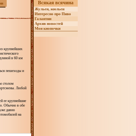
Всякая всячина
ив
Жульен, жюльен
Интересно про Пиво
Галантин
Архив новостей
Мои кнопочки
й из крупнейших
ристического
длиной в 60 км
ться пешеходы и
им столом
портсмены. Любой
ей ее крупнейшие
ю. Обычно в обе
уже давно
втомобилей на