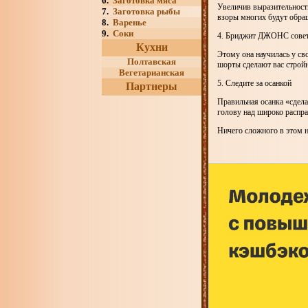
6.
Заготовка мяса
Увеличив выразительность
7.
Заготовка рыбы
взоры многих будут обращ
8.
Варенье
9.
Соки
4. Бриджит ДЖОНС совет
Кухни
Этому она научилась у св
Полтавская
шорты сделают вас стройн
Вегетарианская
5. Следите за осанкой
Партнеры
Правильная осанка «сдела
голову над широко распр
Ничего сложного в этом н