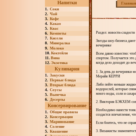
Напитки
Главная
1.
Соки
2.
Чай
3.
Кофе
4.
Какао
5.
Квас
Раздел: новости-сладости
6.
Компоты
7.
Кисели
Звезды шоу-бизнеса дают 
8.
Минералка
вечеринке
9.
Молоко
10.
Коктейли
Всем давно известно: что
11.
Вина
спортом. Получается это 
12.
Экзотика
когда дело доходит до веч
Кулинария
1. За день до вечеринки 
1.
Закуски
Мерайя КЕРРИ
2.
Первые блюда
Либо пейте меньше жидкос
3.
Вторые блюда
водорослей, которые сниж
4.
Соусы
много воды, соли и сахар
5.
Выпечка
6.
Десерты
2. Виктория БЭКХЕМ сове
Консервирование
Необходимо нанести тонкий
1.
Общие правила
создастся впечатление, чт
2.
Консервация
3.
Маринование
Если боитесь, что не спра
4.
Соление
3. Визажисты знаменитос
5.
Квашение