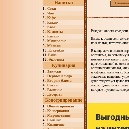
Напитки
Главная
1.
Соки
2.
Чай
3.
Кофе
4.
Какао
5.
Квас
Раздел: новости-сладости
6.
Компоты
7.
Кисели
Ближе к осени соки актуал
8.
Минералка
но в пользе, которую они
9.
Молоко
10.
Коктейли
В конце лета и осенью п
11.
Вина
организма, то есть иммун
12.
Экзотика
именно в это время года
приготовленной из осенни
Кулинария
органических кислот, мин
1.
Закуски
профилактике многих бол
2.
Первые блюда
токсичные вещества, укре
3.
Вторые блюда
даже существует целое на
4.
Соусы
соков. Однако мы в такие
5.
Выпечка
которые и удовольствие до
6.
Десерты
Консервирование
1.
Общие правила
2.
Консервация
3.
Маринование
4.
Соление
5.
Квашение