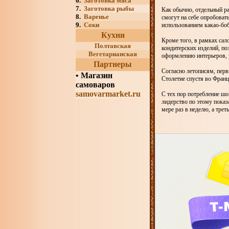
6.
Заготовка мяса
7.
Заготовка рыбы
Как обычно, отдельный р
8.
Варенье
смогут на себе опробова
9.
Соки
использованием какао-бо
Кухни
Кроме того, в рамках сал
Полтавская
кондитерских изделий, п
Вегетарианская
оформлению интерьеров, у
Партнеры
Согласно летописям, пер
•
Магазин
Столетие спустя во Франц
самоваров
samovarmarket.ru
С тех пор потребление шо
лидерство по этому пока
мере раз в неделю, а треть