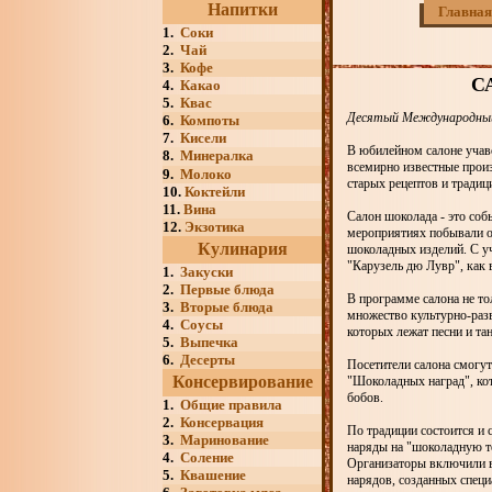
Напитки
Главная
1.
Соки
2.
Чай
3.
Кофе
С
4.
Какао
5.
Квас
Десятый Международный 
6.
Компоты
7.
Кисели
В юбилейном салоне учав
8.
Минералка
всемирно известные прои
9.
Молоко
старых рецептов и традиц
10.
Коктейли
11.
Вина
Салон шоколада - это соб
12.
Экзотика
мероприятиях побывали ок
Кулинария
шоколадных изделий. С уч
"Карузель дю Лувр", как 
1.
Закуски
2.
Первые блюда
В программе салона не то
3.
Вторые блюда
множество культурно-разв
4.
Соусы
которых лежат песни и т
5.
Выпечка
6.
Десерты
Посетители салона смогут
Консервирование
"Шоколадных наград", кот
бобов.
1.
Общие правила
2.
Консервация
По традиции состоится и
3.
Маринование
наряды на "шоколадную т
4.
Соление
Организаторы включили в
5.
Квашение
нарядов, созданных специ