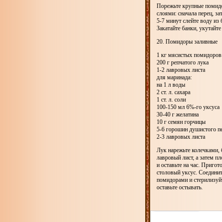
Порежьте крупные помидор
слоями: сначала перец, за
5-7 минут слейте воду из 
Закатайте банки, укутайте
20. Помидоры заливные
1 кг мясистых помидоров
200 г репчатого лука
1-2 лавровых листа
для маринада:
на 1 л воды
2 ст. л. сахара
1 ст. л. соли
100-150 мл 6%-го уксуса
30-40 г желатина
10 г семян горчицы
5-6 горошин душистого п
2-3 лавровых листа
Лук нарежьте колечками,
лавровый лист, а затем п
и оставьте на час. Приго
столовый уксус. Соединит
помидорами и стерилизуйт
оставьте остывать.