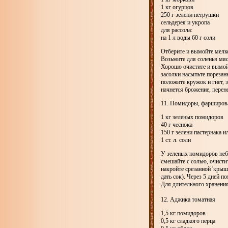
1 кг огурцов
250 г зелени петрушки
сельдерея и укропа
для рассола:
на 1 л воды 60 г соли
Отберите и вымойте мелко
Возьмите для соленья мяс
Хорошо очистите и вымой
засолки насыпьте порезан
положите кружок и гнет, 
начнется брожение, перен
11. Помидоры, фарширов
1 кг зеленых помидоров
40 г чеснока
150 г зелени пастернака и
1 ст. л. соли
У зеленых помидоров небо
смешайте с солью, очисти
накройте срезанной 'кры
дать сок). Через 5 дней 
Для длительного хранения
12. Аджика томатная
1,5 кг помидоров
0,5 кг сладкого перца