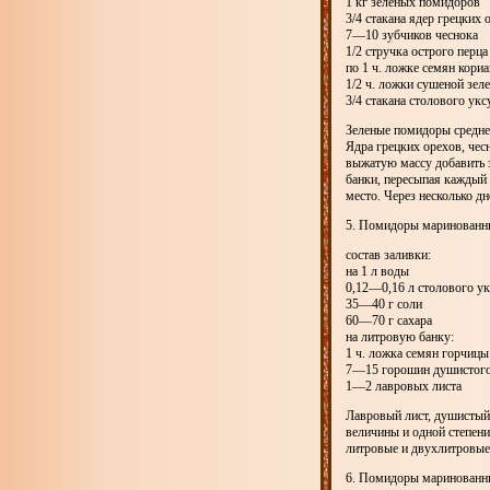
1 кг зеленых помидоров
3/4 стакана ядер грецких 
7—10 зубчиков чеснока
1/2 стручка острого перца
по 1 ч. ложке семян кори
1/2 ч. ложки сушеной зеле
3/4 стакана столового укс
Зеленые помидоры средней
Ядра грецких орехов, чесн
выжатую массу добавить з
банки, пересыпая каждый 
место. Через несколько д
5. Помидоры маринованны
состав заливки:
на 1 л воды
0,12—0,16 л столового ук
35—40 г соли
60—70 г сахара
на литровую банку:
1 ч. ложка семян горчицы
7—15 горошин душистого
1—2 лавровых листа
Лавровый лист, душистый
величины и одной степени
литровые и двухлитровы
6. Помидоры маринованн