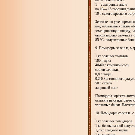
на литровую банку:
1—2 лавровых листа
по 10— 15 горошин душис
10 г сухого красного остр
Зеленые, но уже нормаль
подготовленных таким об
эмалированную посуду, за
овощи плотно уложить в б
85 °С: полулитровые ба
9. Помидоры зеленые, ма
1 кг зеленых томатов
100 г лука
40-60 г каменной соли
состав заливки:
0,8 л воды
0,2-0,3 л столового уксус
50 г сахара
лавровый лист
Помидоры нарезать ломти
оставить на сутки. Затем
уложить в банки. Пастери
10. Помидоры соленые с
1 кг зеленых помидоров
1 кг белокочанной капуст
1,7 кг сладкого перца
1 кг моркови