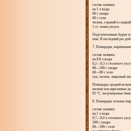
состав заливки:
на 1 л воды
60 г сахара
60 г соли
чеснок, горький и сладки
1 ст. ложка уксуса
Подготовленные бурые пл
мин. В последний раз доб
7. Помидоры, маринованн
состав заливки:
на 0,8 л воды
0,2—0,3 л столового уксу
80—100 г сахара
60—80 г соли
лук, чеснок, лавровый ли
Помидоры средней величи
мелкие или нарезанные д
85 °С: полулитровые бан
8. Помидоры зеленые ма
состав заливки:
на 1 л воды
0,7—0,9 л столового уксу
200 г сахара
60—100 г соли