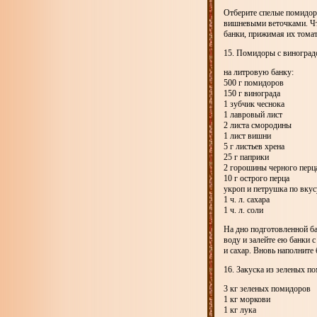
Отберите спелые помидоры
вишневыми веточками. Что
банки, прижимая их томат
15. Помидоры с виногра
на литровую банку:
500 г помидоров
150 г винограда
1 зубчик чеснока
1 лавровый лист
2 листа смородины
1 лист вишни
5 г листьев хрена
25 г паприки
2 горошины черного перц
10 г острого перца
укроп и петрушка по вкус
1 ч. л. сахара
1 ч. л. соли
На дно подготовленной ба
воду и залейте ею банки с
и сахар. Вновь наполните
16. Закуска из зеленых п
3 кг зеленых помидоров
1 кг моркови
1 кг лука