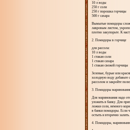
10 л воды
250 г соли
250 г порошка горчицы
500 г сахара
Вымытые помидоры сложит
лавровым листом, укропом
плотно закупорьте. К на
2. Помидоры в горчице
для рассола:
10 л воды
1 стакан соли
1 стакан сахара
1 стакан свежей горчицы
Зеленые, бурые или красн
холодную воду добавьте с
рассолом и закройте пол
3. Помидоры маринованн
Для маринования надо от
уложить в банку. Для приг
ложки соли, немного кори
в банки помидоры. Если ч
остыть и вторично залить.
4. Помидоры, маринованн