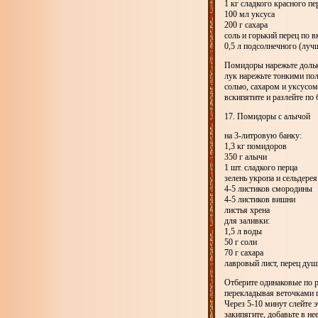
1 кг сладкого красного пе
100 мл уксуса
200 г сахара
соль и горький перец по в
0,5 л подсолнечного (луч
Помидоры нарежьте дольк
лук нарежьте тонкими пол
солью, сахаром и уксусом.
вскипятите и разлейте по 
17. Помидоры с алычой
на 3-литровую банку:
1,3 кг помидоров
350 г алычи
1 шт. сладкого перца
зелень укропа и сельдерея
4-5 листиков смородины
4-5 листиков вишни
листья хрена
для заливки:
1,5 л воды
50 г соли
70 г сахара
лавровый лист, перец ду
Отберите одинаковые по р
перекладывая веточками 
Через 5-10 минут слейте 
закипягите, добавьте в н