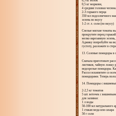
0,5 кг яблок
0,5 кг моркови,
4 средние головки чеснок
2-3 горького перца
350 мл подсолнечного ма
зелень по вкусу
1-2 ст. л. соли (по вкусу)
Спелые мягкие томаты вым
прокрутите перец горький
мелко нарезанную зелень, 
Аджику попробуйте на вку
густоту, разложите в стер
13. Соленые помидоры в 
Сначала приготовьте рассо
листиков, чайную ложку р
недозрелые помидоры. Ка
Рассол вскипятите со всем
помидорами. Теперь поло
14. Помидоры с вишневы
2-2,5 кг томатов
5 шт. веточек с вишневым
для заливки:
1 л воды
50-100 мл натурального а
1 стакан меда или сахара
50 г соли