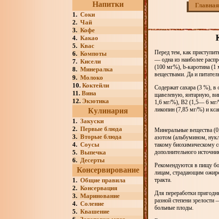
Напитки
Главная
1.
Соки
2.
Чай
3.
Кофе
4.
Какао
5.
Квас
Перед тем, как приступит
6.
Компоты
— одна из наиболее расп
7.
Кисели
(100 мг%), b-каротина (1
8.
Минералка
веществами. Да и питател
9.
Молоко
10.
Коктейли
Содержат сахара (3 %), в
11.
Вина
щавелевую, янтарную, вин
12.
Экзотика
1,6 мг/%), В2 (1,5— 6 мг
ликопин (7,85 мг/%) и кса
Кулинария
1.
Закуски
2.
Первые блюда
Минеральные вещества (0
3.
Вторые блюда
азотом (альбумином, нук
4.
Соусы
такому биохимическому с
5.
Выпечка
дополнительного источни
6.
Десерты
Рекомендуются в пищу бо
Консервирование
лицам, страдающим ожире
1.
Общие правила
тракта.
2.
Консервация
Для переработки пригодны
3.
Маринование
разной степени зрелости
4.
Соление
больные плоды.
5.
Квашение