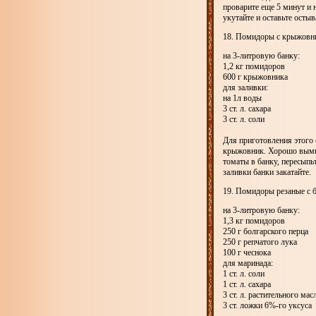
проварите еще 5 минут и 
укутайте и оставьте остыв
18. Помидоры с крыжовн
на 3-литровую банку:
1,2 кг помидоров
600 г крыжовника
для заливки:
на 1л воды
3 ст. л. сахара
3 ст. л. соли
Для приготовления этого 
крыжовник. Хорошо вымыт
томаты в банку, пересып
заливки банки закатайте.
19. Помидоры резаные с 
на 3-литровую банку:
1,3 кг помидоров
250 г болгарского перца
250 г репчатого лука
100 г чеснока
для маринада:
1 ст. л. соли
1 ст. л. сахара
3 ст. л. растительного мас
3 ст. ложки 6%-го уксуса