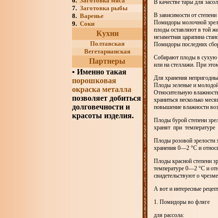
6.
Заготовка мяса
В качестве тары для засо
7.
Заготовка рыбы
В зависимости от степен
8.
Варенье
Помидоры молочной зрелос
9.
Соки
плоды оставляют в той же 
Кухни
незаметная царапина стан
Полтавская
Помидоры последних сбор
Вегетарианская
Собирают плоды в сухую 
Партнеры
или на стеллажи. При это
•
Именно такая
Для хранения непригодны
порошковая
Плоды зеленые и молодой 
окраска металла
Относительную влажность
позволяет добиться
храниться несколько мес
долговечности и
повышение влажности воз
красоты изделия.
Плоды бурой степени зре
хранят при температуре 
Плоды розовой зрелости 
хранения 0—2 °С и относ
Плоды красной степени зр
температуре 0—2 °С и от
свидетельствуют о чрезм
А вот и интересные рецеп
1. Помидоры во фляге
для рассола: