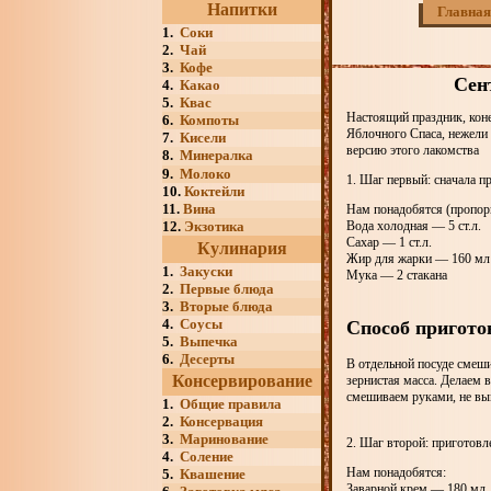
Напитки
Главная
1.
Соки
2.
Чай
3.
Кофе
Сен
4.
Какао
5.
Квас
Настоящий праздник, коне
6.
Компоты
Яблочного Спаса, нежели
7.
Кисели
версию этого лакомства
8.
Минералка
9.
Молоко
1. Шаг первый: сначала п
10.
Коктейли
11.
Вина
Нам понадобятся (пропорц
12.
Экзотика
Вода холодная — 5 ст.л.
Сахар — 1 ст.л.
Кулинария
Жир для жарки — 160 мл
1.
Закуски
Мука — 2 стакана
2.
Первые блюда
3.
Вторые блюда
4.
Соусы
Способ пригото
5.
Выпечка
6.
Десерты
В отдельной посуде смеши
Консервирование
зернистая масса. Делаем 
смешиваем руками, не вым
1.
Общие правила
2.
Консервация
3.
Маринование
2. Шаг второй: приготовл
4.
Соление
Нам понадобятся:
5.
Квашение
Заварной крем — 180 мл