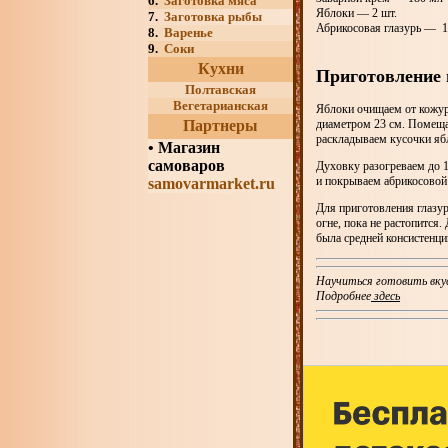
6.
Заготовка мяса
Яблоки — 2 шт.
7.
Заготовка рыбы
Абрикосовая глазурь — 
8.
Варенье
9.
Соки
Кухни
Приготовление 
Полтавская
Вегетарианская
Яблоки очищаем от кожуры
диаметром 23 см. Помеща
Партнеры
раскладываем кусочки яб
•
Магазин
самоваров
Духовку разогреваем до 1
и покрываем абрикосовой
samovarmarket.ru
Для приготовления глазур
огне, пока не растопится
была средней консистенци
Научиться готовить вку
Подробнее
здесь