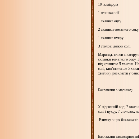
10 помідорів
1 пляшка олії
1 склянка оцту
2 склянки томатного соку
1 склянка цукру
3 столові ложки солі.
Маринад: влити в каструлю
склянки томатного соку. 
під кришкою 5 хвилин. Не
солі, кип’ятити ще 5 хвил
хвилин), розкласти у бан
Баклажани в маринаді
У підсоленій воді 7 хвили
солі і цукру, 7 столових 
Взимку з цих баклажанів г
Баклажани законсервовані