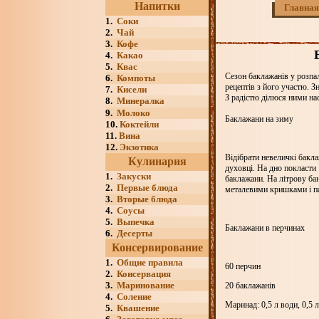
Напитки
Главная
1.
Соки
2.
Чай
3.
Кофе
4.
Какао
5.
Квас
Сезон баклажанів у розпа
6.
Компоты
рецептів з його участю. З
7.
Кисели
З радістю ділюся ними н
8.
Минералка
9.
Молоко
Баклажани на зиму
10.
Коктейли
11.
Вина
12.
Экзотика
Відібрати невеличкі бакла
Кулинария
духовці. На дно покласти 
1.
Закуски
баклажани. На літрову бан
2.
Первые блюда
металевими кришками і па
3.
Вторые блюда
4.
Соусы
5.
Выпечка
Баклажани в перчинах
6.
Десерты
Консервирование
1.
Общие правила
60 перчин
2.
Консервация
3.
Маринование
20 баклажанів
4.
Соление
Маринад:
0,5 л
води,
0,5 л
5.
Квашение