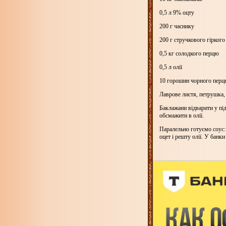
0,5 л
9% оцту
200 г
часнику
200 г
стручкового гіркого
0,5 кг
солодкого перцю
0,5 л
олії
10 горошин чорного пер
Лаврове листя, петрушка, 
Баклажани відварити у підс
обсмажити в олії.
Паралельно готуємо соус:
оцет і решту олії. У банк