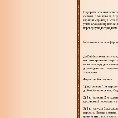
Відібрати невеличкі стиг
смаком. 3 баклажани, 3 ци
гарячий маринад. Після то
усіма овочами щільно вкла
перевернути догори дном 
Баклажани квашені фарши
Дрібні баклажани вимити,
накрити кришкою і варити
вкласти в тару для кваше
другий день над тканиною 
зберігання.
Фарш для баклажанів:
1) 2кг селери,
1 кг
перцю с
дрібно на шинкувати, з’єд
2)
1 кг
моркви,
2 кг
корен
кусочками і перемішати з 
3)
1 кг
капусти білоголово
нарізати. Перець вимити і 
шинкувати, залити кип’ят