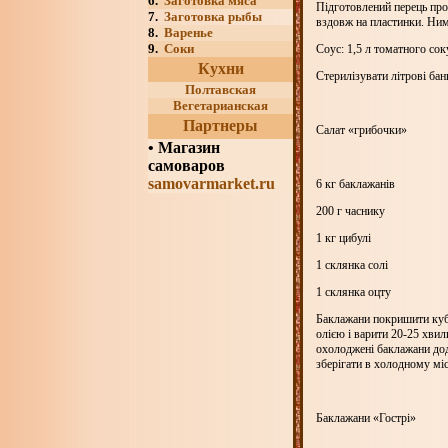
6.
Заготовка мяса
Підготовлений перець пров
7.
Заготовка рыбы
вздовж на пластинки. Ними
8.
Варенье
9.
Соки
Соус:
1,5 л
томатного соку,
Кухни
Стерилізувати літрові бан
Полтавская
Вегетарианская
Партнеры
Салат «грибочки»
•
Магазин
самоваров
samovarmarket.ru
6 кг
баклажанів
200 г
часнику
1 кг
цибулі
1 склянка солі
1 склянка оцту
Баклажани покришити куби
олією і варити 20-25 хвил
охолоджені баклажани дод
зберігати в холодному міс
Баклажани «Гострі»