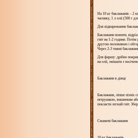
На
10 кг
баклажанів –
2 к
часнику,
1 л
олії (
500 г
дл
Для відварювання баклаж
Баклажани помити, відріза
гніт на 1-2 години. Потім
другою половиною і обгор
Через 2-3 тижні баклажан
Для фаршу: дрібно покриш
на олії, змішати з посіче
Баклажани в діжці
Баклажани, ліпше пізніх с
петрушкою, вишневим або
покласти легкий гніт. Збе
Смажені баклажани
10 кг
баклажанів