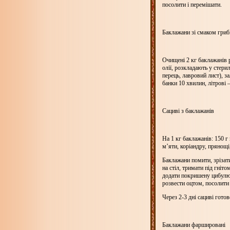
посолити і перемішати.
Баклажани зі смаком гриб
Очищені
2 кг
баклажанів р
олії, розкладають у стери
перець, лавровий лист), 
банки 10 хвилин, літрові –
Сациві з баклажанів
На
1 кг
баклажанів:
150 г
м’яти, коріандру, прянощі,
Баклажани помити, зрізат
на стіл, тримати під гні
додати покришену цибулю, 
розвести оцтом, посолити
Через 2-3 дні сациві готов
Баклажани фаршировані