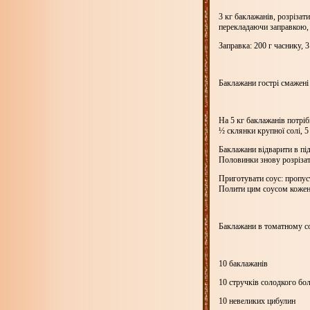
3 кг
баклажанів, розрізати
перекладаючи заправкою, 
Заправка:
200 г
часнику, 3 
Баклажани гострі смажені
На
5 кг
баклажанів потрі
½ склянки крупної солі, 5
Баклажани відварити в під
Половинки знову розрізати
Приготувати соус: пропуст
Полити цим соусом кожен 
Баклажани в томатному с
10 баклажанів
10 стручків солодкого бо
10 невеликих цибулин