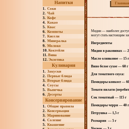
Напитки
Главная
1.
Соки
2.
Чай
3.
Кофе
4.
Какао
5.
Квас
Мидии — наиболее доступ
6.
Компоты
могут стать настоящим хи
7.
Кисели
8.
Минералка
Ингредиенты
9.
Молоко
10.
Коктейли
Мидии в раковинах — 2
11.
Вина
Масло оливковое — 15 г
12.
Экзотика
Кулинария
Вино белое сухое — 6
0 г
1.
Закуски
Для томатного соуса:
2.
Первые блюда
3.
Вторые блюда
Помидоры конкосе — 6
4.
Соусы
5.
Выпечка
Томати пилати (переби
6.
Десерты
Сок томатный —
115 г
Консервирование
Помидоры черри — 4
0 г
1.
Общие правила
2.
Консервация
Петрушка — 1
,5 г
3.
Маринование
4.
Соление
Розмарин — 5
г
5.
Квашение
Чеснок — 3
г