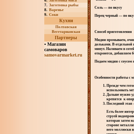
6.
Заготовка мяса
7.
Заготовка рыбы
Соль — по вкусу
8.
Варенье
9.
Соки
Перец черный — по вку
Кухни
Полтавская
Вегетарианская
Способ приготовления
Партнеры
Мидии промываем, очища
•
Магазин
дольками. В отдельной 
минут. Наливаем в соте
самоваров
откроются, добавляем б
samovarmarket.ru
Подаем мидии с соусом 
Особенности работы с 
Прежде чем гото
использовать ме
Дальше нужно уд
крепятся к опор
Последний этап 
Есть более инте
струей водопров
которая затем н
стороне металли
него моллюски вы