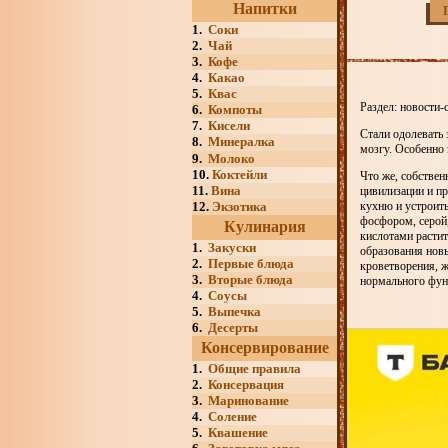
Напитки
1.
Соки
2.
Чай
3.
Кофе
4.
Какао
5.
Квас
Раздел: новости-
6.
Компоты
7.
Кисели
Стали одолевать 
8.
Минералка
мозгу. Особенно 
9.
Молоко
10.
Коктейли
Что же, собствен
11.
Вина
цивилизации и пр
12.
Экзотика
кухню и устроить
фосфором, серой
Кулинария
кислотами расти
1.
Закуски
образования новы
2.
Первые блюда
кроветворения, ж
3.
Вторые блюда
нормального фун
4.
Соусы
5.
Выпечка
6.
Десерты
Консервирование
1.
Общие правила
2.
Консервация
3.
Маринование
4.
Соление
5.
Квашение