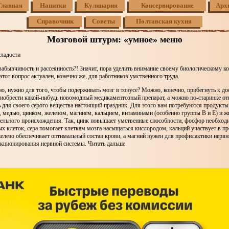
Главная
Напитки
Кулинария
Консервирование
Арх
Справочник
Советы
Полтавская кухня
Мозговой штурм: «умное» меню
сладости
забывчивость и рассеянность?! Значит, пора уделить внимание своему биологическому 
этот вопрос актуален, конечно же, для работников умственного труда.
но, нужно для того, чтобы подерживать мозг в тонусе? Можно, конечно, прибегнуть к д
иобрести какой-нибудь новомодный медикаментозный препарат, а можно по-старинке от
 для своего серого вещества настоящий праздник. Для этого вам потребуются продукты
, медью, цинком, железом, магнием, кальцием, витаминами (особенно группы В и Е) и 
тельного происхождения. Так, цинк повышает умственные способности, фосфор необход
х клеток, сера помогает клеткам мозга насыщаться кислородом, кальций участвует в пр
елезо обеспечивает оптимальный состав крови, а магний нужен для профилактики нервн
кционирования нервной системы. Читать дальше