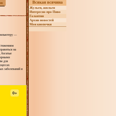
Всякая всячина
ив
Жульен, жюльен
Интересно про Пиво
Галантин
Архив новостей
Мои кнопочки
компьютеру —
остижениям
правиться на
, богатые
жирными
им для
оцессах
ых заболеваний и