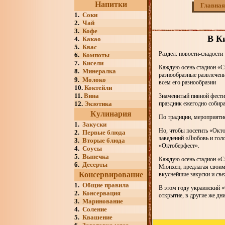
Напитки
Главная
1.
Соки
2.
Чай
3.
Кофе
В Ки
4.
Какао
5.
Квас
Раздел: новости-сладости
6.
Компоты
7.
Кисели
Каждую осень стадион «С
8.
Минералка
разнообразные развлечен
9.
Молоко
всем его разнообразии
10.
Коктейли
11.
Вина
Знаменитый пивной фести
12.
Экзотика
праздник ежегодно собира
Кулинария
По традиции, мероприятие
1.
Закуски
Но, чтобы посетить «Окто
2.
Первые блюда
заведений «Любовь и гол
3.
Вторые блюда
«Октоберфест».
4.
Соусы
5.
Выпечка
Каждую осень стадион «С
6.
Десерты
Мюнхен, предлагая своим
Консервирование
вкуснейшие закуски и све
1.
Общие правила
В этом году украинский «
2.
Консервация
открытие, в другие же дни
3.
Маринование
4.
Соление
5.
Квашение