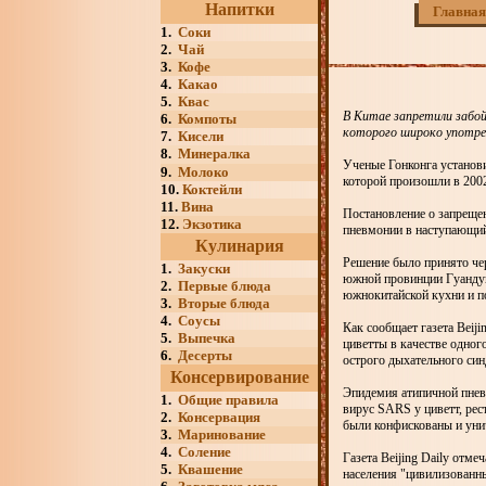
Напитки
Главная
1.
Соки
2.
Чай
3.
Кофе
4.
Какао
5.
Квас
В Китае запретили забой
6.
Компоты
которого широко употре
7.
Кисели
8.
Минералка
Ученые Гонконга установ
9.
Молоко
которой произошли в 2002
10.
Коктейли
11.
Вина
Постановление о запреще
12.
Экзотика
пневмонии в наступающий
Кулинария
Решение было принято чер
1.
Закуски
южной провинции Гуандун
2.
Первые блюда
южнокитайской кухни и п
3.
Вторые блюда
4.
Соусы
Как сообщает газета Beij
5.
Выпечка
циветты в качестве одног
6.
Десерты
острого дыхательного си
Консервирование
Эпидемия атипичной пневм
1.
Общие правила
вирус SARS у циветт, рес
2.
Консервация
были конфискованы и ун
3.
Маринование
4.
Соление
Газета Beijing Daily отме
5.
Квашение
населения "цивилизованн