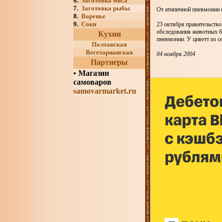
6.
Заготовка мяса
7.
Заготовка рыбы
От атипичной пневмонии п
8.
Варенье
9.
Соки
23 октября правительство
обследования животных б
Кухни
пневмонии. У циветт из с
Полтавская
Вегетарианская
04 ноября 2004
Партнеры
•
Магазин
самоваров
samovarmarket.ru