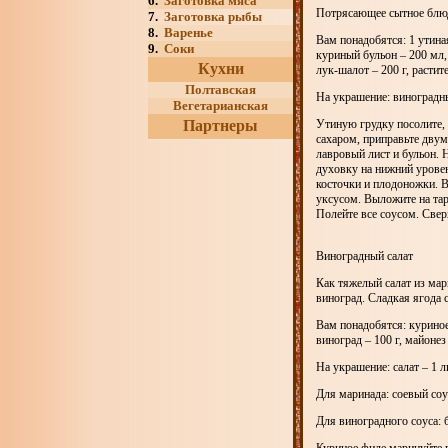
6.
Заготовка мяса
Потрясающее сытное блю
7.
Заготовка рыбы
8.
Варенье
Вам понадобятся: 1 утиная
9.
Соки
куриный бульон – 200 мл, 
Кухни
лук-шалот – 200 г, растит
Полтавская
На украшение: виноградны
Вегетарианская
Партнеры
Утиную грудку посолите, 
сахаром, приправьте двум
лавровый лист и бульон. 
духовку на нижний уровен
косточки и плодоножки. В
уксусом. Выложите на тар
Полейте все соусом. Свер
Виноградный салат
Как тяжелый салат из ма
виноград. Сладкая ягода 
Вам понадобятся: куриное 
виноград – 100 г, майонез 
На украшение: салат – 1 ли
Для маринада: соевый соус 
Для виноградного соуса: б