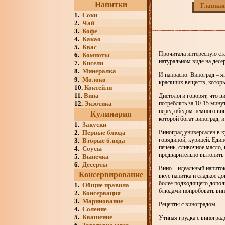
Напитки
Главная
1.
Соки
2.
Чай
3.
Кофе
4.
Какао
5.
Квас
Прочитала интересную ста
6.
Компоты
натуральном виде на десе
7.
Кисели
8.
Минералка
И напрасно. Виноград – я
9.
Молоко
красящих веществ, котор
10.
Коктейли
11.
Вина
Диетологи говорят, что в
12.
Экзотика
потреблять за 10-15 мину
перед обедом немного вин
Кулинария
которой богат виноград, 
1.
Закуски
2.
Первые блюда
Виноград универсален в 
говядиной, курицей. Един
3.
Вторые блюда
печень, сливочное масло,
4.
Соусы
предварительно вытопить
5.
Выпечка
6.
Десерты
Вино – идеальный напиток
Консервирование
вкус напитка и сладкое д
более подходящего дополн
1.
Общие правила
блюдами попробовать вин
2.
Консервация
3.
Маринование
Рецепты с виноградом
4.
Соление
5.
Квашение
Утиная грудка с виногра