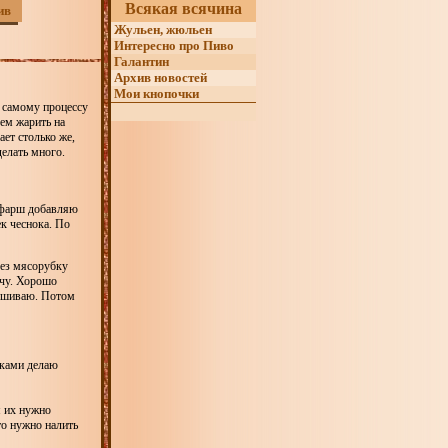
Всякая всячина
ив
Жульен, жюльен
Интересно про Пиво
Галантин
Архив новостей
Мои кнопочки
к самому процессу
чем жарить на
ает столько же,
делать много.
 фарш добавляю
ек чеснока. По
рез мясорубку
рчу. Хорошо
мешиваю. Потом
уками делаю
я их нужно
то нужно налить