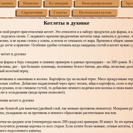
Главная
Напитки
Кулинария
Консервирование
Арх
Справочник
Советы
Полтавская кухня
Котлеты в духовке
 свой рецепт приготовления котлет. Это относится и к набору продуктов для фарша, и 
 поделюсь своим. С недавнего времени предпочитаю котлеты чаще запекать в духовке, 
лезнее, и не нужно стоять у плиты, и потом ее отмывать от жира. Времени в общем заним
здо легче и приятнее. Особенно удобно готовить когда ожидаешь гостей и котлет нужно с
котлет в духовке
ия фарша я беру говядину и свинину примерно в равных пропорциях – по 500 грамм. В
елины, две – три больших луковицы, половинку белого батона, два яйца, несколько дол
ный молотый перец.
омтиками и замачиваю в молоке. Картофель тру на мелкой терке. Мясо прокручиваю че
белым хлебом. Добавляю выдавленный через пресс чеснок, яйца и картофель, солю и пе
руками, если слишком густой, то добавляю немного водички или молока и снова вы
влю в холодильник (когда время позволяет).
ения котлет в духовке
лаю бумагой для выпечки (двойной слой, так меньше противень пачкается). Мокрыми р
тки, укладываю их на противень и немного сбрызгиваю растительным маслом.
тки на среднем огне (температура около 200 градусов) примерно 30 минут. За это врем
 получится румяная корочка со всех сторон. Если хотите более нежные, сочные котлеты, 
ного подсоленного кипятка.