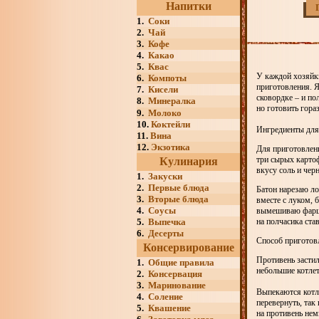
Напитки
1.
Соки
2.
Чай
3.
Кофе
4.
Какао
5.
Квас
У каждой хозяйки
6.
Компоты
приготовления. Я
7.
Кисели
сковордке – и по
8.
Минералка
но готовить гора
9.
Молоко
10.
Коктейли
Ингредиенты для 
11.
Вина
12.
Экзотика
Для приготовлен
три сырых картоф
Кулинария
вкусу соль и чер
1.
Закуски
2.
Первые блюда
Батон нарезаю л
3.
Вторые блюда
вместе с луком, 
4.
Соусы
вымешиваю фарш 
5.
Выпечка
на полчасика ста
6.
Десерты
Способ приготовл
Консервирование
Противень засти
1.
Общие правила
небольшие котле
2.
Консервация
3.
Маринование
Выпекаются котле
4.
Соление
перевернуть, так
5.
Квашение
на противень нем