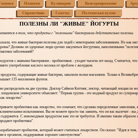
Главная
Напитки
Кулинария
Консервирование
Арх
Справочник
Советы
Полтавская кухня
ПОЛЕЗНЫ ЛИ "ЖИВЫЕ" ЙОГУРТЫ
еваются в том, что продукты с "полезными" бактериями действительно полезны.
азали, что живые бактерии полезны для ледей с некоторыми заболеваниями. Но как нас
доровы? Должны ли здоровые люди срочно закупаться йогуртами, наполненными "полез
лактики заболеваний?
одуктов с живыми бактериями - пробиотиков - уходит тысячи лет назад. Считается, что
инято употребление кислого молока от проблем с желудком.
 продукты, содержащие живые бактерии, завалили полки магазинов. Только в Великобр
вышает 135 миллионов фунтов.
о распределить на две группы. Доктор Саймон Каттинг, лектор, читающий лекции по 
лондонском университете объясняет: "Первая группа - это модный продукт из супермарк
как лекарство".
триваете пробиотики как лекарство, это означает, что сделаны определенные заявления, 
линическими испытаниями. Вы не можете просто так заявить, что он вас вылечит - вы
м содержится. С новомодным продуктом вам это не требуется. И именно таким образом с
продают пробиотики".
азрабатывает пробиотик, который может считаться лекарством. Он сказал: "Идея в том,
ии в организм, поддерживая хорошее самочувствие".