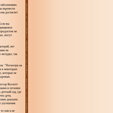
 заболеванию.
а перенести
она достигнет
Если вы
одинаковое
 продуктом не
ах, могут
ктерий, нет
аны на
 желудке, так
ов: "Несмотря на
а в некоторых
и, которые не
доровью.
ессор Коллетт
нными и легкими
детский сад, где
что дети,
ожно доказать
я улучшения.
то они и не