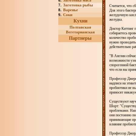
6.
Заготовка мяса
7.
Заготовка рыбы
Считается, что с
8.
Варенье
Для этого бактер
9.
Соки
желудочную кисл
желудка.
Кухни
Полтавская
Доктор Каттинг п
Вегетарианская
собираетесь пров
Партнеры
количество проби
нужно проводить 
действительно ра
"В Англии сейча
возможности узн
спорогенной бакт
что если вы прин
Профессор Джере
надписи на этике
пробиотики не вы
приносят никакую
Существуют науч
Шорт: "Существу
проблемами. Напр
они постоянно по
принимающие проб
влияние пробиот
Профессор Джордж