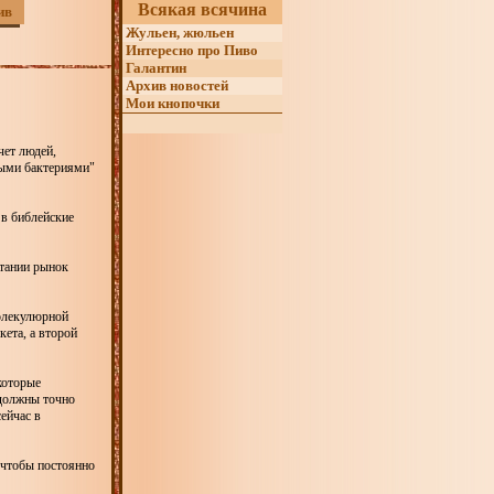
Всякая всячина
ив
Жульен, жюльен
Интересно про Пиво
Галантин
Архив новостей
Мои кнопочки
чет людей,
ными бактериями"
 в библейские
итании рынок
молекулюрной
ета, а второй
которые
 должны точно
ейчас в
 чтобы постоянно