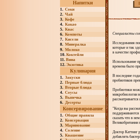
Напитки
1.
Соки
2.
Чай
3.
Кофе
4.
Какао
5.
Квас
Специалисты сом
6.
Компоты
7.
Кисели
Исследования пок
8.
Минералка
которые и так з
9.
Молоко
в качестве профи
10.
Коктейли
11.
Вина
Использование пр
12.
Экзотика
времена было пр
Кулинария
В последние года
1.
Закуски
пробиотиков пре
2.
Первые блюда
3.
Вторые блюда
Пробиотики можн
4.
Соусы
микробиологии в 
5.
Выпечка
рассматривается 
6.
Десерты
Консервирование
"Когда вы рассма
поддерживаются к
1.
Общие правила
сказать что в не
2.
Консервация
Великобритании 
3.
Маринование
4.
Соление
Доктор Каттинг р
5.
Квашение
добавлять бактер