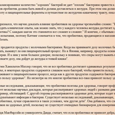
балансированное количество "хороших" бактерий не дает "плохим" бактериям привести к
ия-пробиотик должна быть живой и должна доставляться в желудок. При этом она должн
оту и пищеварительные ферменты и путешествие по желудочно-кишечному тракту, пока 
ризнался, что научно доказать влияние пробиотиков на здоровье чрезвычайно сложно: "
одить клинические опыты, как можно знать, что у каждого человека желудка достигает 
отика? С каждым шагом это становится все сложнее и сложнее." И конечно, с обычным
испытания, поэтому Каттинг сомевается в том, что пробиотики, продающиеся в магазин
ботать.
с продаются продукты с молочными бактериями. Когда вы принимаете дозу молочных ба
ать, выживут ли они пищеварительный процесс. Но в Японии, например, продукты основ
ерии. И к ним у меня большое доверие, поскольку я понимаю, что споры могут выжить в
имаете дозу, она дойдет до желудка и тонкой кишки".
ми Хамильтон-Миллер говорит, что не все пробиотики достигают одинаковых результат
тке, в некоторых продуктах содержится слишком мало бактерий, чтобы принести пользу, 
живают в пищеварительном процессе, когда как в других продуктах содержатся бактери
 пользу здоровью". Но несмотря на это многие пробиотики все-таки приносят пользу з
ные исследования, доказывающие, что пробиотики полезны для здоровья, говорит проф
ет несколько научных докладов, которые рассматривают здоровых людей с разными да
имер, обстипацией. С другой стороны рассматриваются здоровые дети, которые ходят в 
дхватывают инфекции и бактерии. Существует несколько исследований, доказывающих, 
иотики, лучше справляются в таких условиях, чем другие дети". Она добавила, что сл
иков на здоровых детей, поскольку не существует очевидных биомаркеров для измерени
 МакФарлэйн из университета Данди, считает, что если пробиотики не приносят добра, 