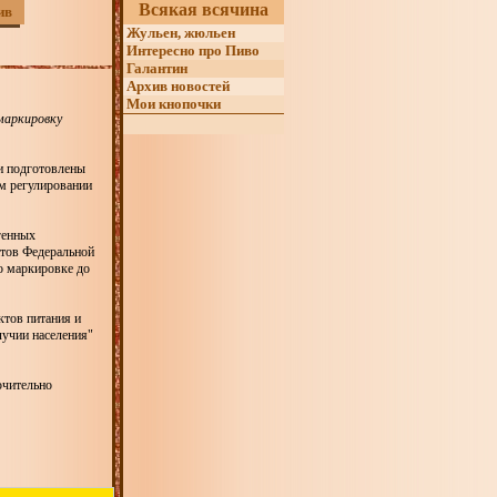
Всякая всячина
ив
Жульен, жюльен
Интересно про Пиво
Галантин
Архив новостей
Мои кнопочки
маркировку
ли подготовлены
ом регулировании
генных
нтов Федеральной
о маркировке до
ктов питания и
лучии населения"
ючительно