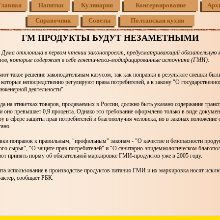
Главная
Напитки
Кулинария
Консервирование
Арх
Справочник
Советы
Полтавская кухня
ГМ ПРОДУКТЫ БУДУТ НЕЗАМЕТНЫМИ
 Дума отклонила в первом чтении законопроект, предусматривающий обязательную 
ов, которые содержат в себе генетически-модифицированные источники (ГМИ).
ют такое решение законодательным казусом, так как поправки в результате спешки бы
, которые непосредственно регулируют права потребителей, а к закону "О государственн
инженерной деятельности".
да на этикетках товаров, продаваемых в России, должно быть указано содержание транс
и оно превышает 0,9 процента. Однако это требование оформлено только в виде докуме
у в сфере защиты прав потребителей и благополучия человека, но в законах положение 
сано.
вки поправок к правильным, "профильным" законам - "О качестве и безопасности проду
го сырья", "О защите прав потребителей" и "О санитарно-эпидемиологическом благопо
ают принять норму об обязательной маркировке ГМИ-продуктов уже в 2005 году.
нта использование в производстве продуктов питания ГМИ и их маркировка носят искл
актер, сообщает РБК.