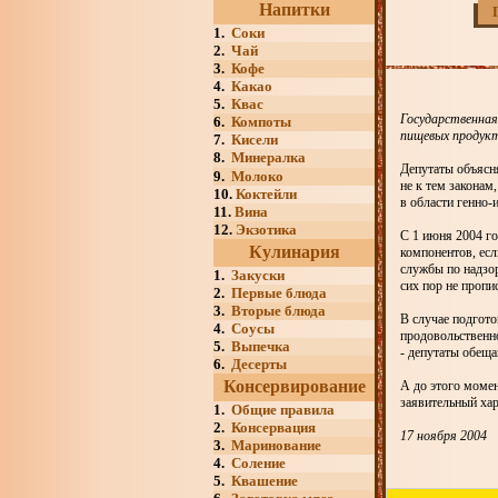
Напитки
1.
Соки
2.
Чай
3.
Кофе
4.
Какао
5.
Квас
Государственная
6.
Компоты
пищевых продукт
7.
Кисели
8.
Минералка
Депутаты объясня
9.
Молоко
не к тем законам
10.
Коктейли
в области генно-
11.
Вина
12.
Экзотика
С 1 июня 2004 го
Кулинария
компонентов, есл
службы по надзор
1.
Закуски
сих пор не пропи
2.
Первые блюда
3.
Вторые блюда
В случае подгото
4.
Соусы
продовольственно
5.
Выпечка
- депутаты обещ
6.
Десерты
Консервирование
А до этого моме
заявительный хар
1.
Общие правила
2.
Консервация
17 ноября 2004
3.
Маринование
4.
Соление
5.
Квашение