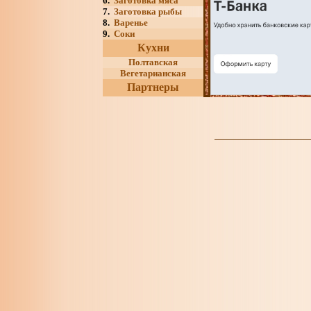
6.
Заготовка мяса
7.
Заготовка рыбы
8.
Варенье
9.
Соки
Кухни
Полтавская
Вегетарианская
Партнеры