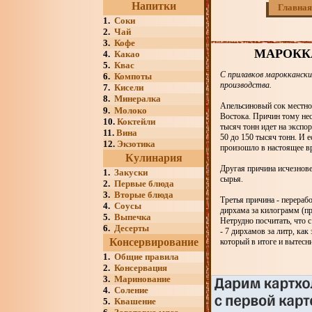
Напитки
Главная
1.
Соки
2.
Чай
3.
Кофе
МАРОКК
4.
Какао
5.
Квас
С прилавков марокканских
6.
Компоты
производства.
7.
Кисели
8.
Минералка
Апельсиновый сок местног
9.
Молоко
Востока. Причин тому нес
10.
Коктейли
тысяч тонн идет на экспор
11.
Вина
50 до 150 тысяч тонн. И е
12.
Экзотика
произошло в настоящее в
Кулинария
Другая причина исчезнове
1.
Закуски
сырья.
2.
Первые блюда
3.
Вторые блюда
Третья причина - перераб
4.
Соусы
дирхама за килограмм (пр
5.
Выпечка
Нетрудно посчитать, что 
6.
Десерты
- 7 дирхамов за литр, ка
Консервирование
который в итоге и вытесн
1.
Общие правила
2.
Консервация
3.
Маринование
4.
Соление
5.
Квашение