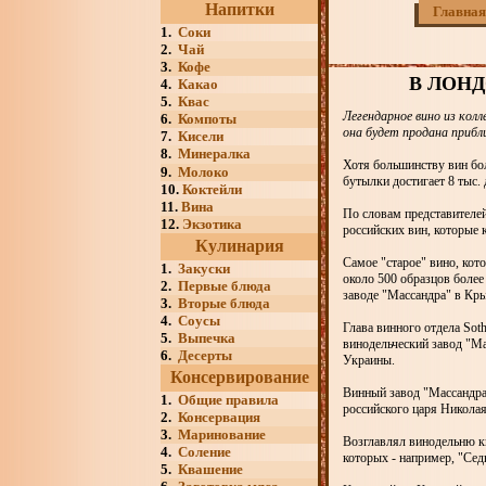
Напитки
Главная
1.
Соки
2.
Чай
3.
Кофе
В ЛОНД
4.
Какао
5.
Квас
Легендарное вино из колл
6.
Компоты
она будет продана прибл
7.
Кисели
8.
Минералка
Хотя большинству вин бол
9.
Молоко
бутылки достигает 8 тыс.
10.
Коктейли
11.
Вина
По словам представителей
12.
Экзотика
российских вин, которые 
Кулинария
Самое "старое" вино, кот
1.
Закуски
около 500 образцов более
2.
Первые блюда
заводе "Массандра" в Кр
3.
Вторые блюда
4.
Соусы
Глава винного отдела Sot
5.
Выпечка
винодельческий завод "Ма
6.
Десерты
Украины.
Консервирование
Винный завод "Массандра"
1.
Общие правила
российского царя Николая
2.
Консервация
3.
Маринование
Возглавлял винодельню кн
4.
Соление
которых - например, "Сед
5.
Квашение