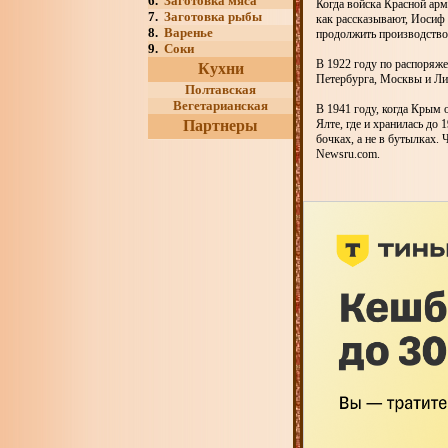
6.
Заготовка мяса
Когда войска Красной арм
7.
Заготовка рыбы
как рассказывают, Иосиф 
8.
Варенье
продолжить производство
9.
Соки
В 1922 году по распоряж
Кухни
Петербурга, Москвы и Ли
Полтавская
Вегетарианская
В 1941 году, когда Крым 
Партнеры
Ялте, где и хранилась до 
бочках, а не в бутылках.
Newsru.com.