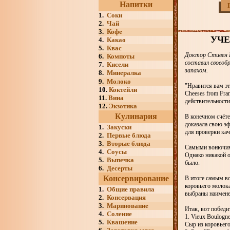
Напитки
1.
Соки
2.
Чай
3.
Кофе
УЧЕ
4.
Какао
5.
Квас
Доктор Стивен В
6.
Компоты
составил своеоб
7.
Кисели
запахом.
8.
Минералка
9.
Молоко
"Нравится вам эт
10.
Коктейли
Cheeses from Fra
11.
Вина
действительност
12.
Экзотика
Кулинария
В конечном счёте
доказала свою эф
1.
Закуски
для проверки кач
2.
Первые блюда
3.
Вторые блюда
Самыми вонючими 
4.
Соусы
Однако никакой 
5.
Выпечка
было.
6.
Десерты
Консервирование
В итоге самым во
коровьего молока
1.
Общие правила
выбраны наимен
2.
Консервация
3.
Маринование
Итак, вот побед
4.
Соление
1. Vieux Boulogn
5.
Квашение
Сыр из коровьего