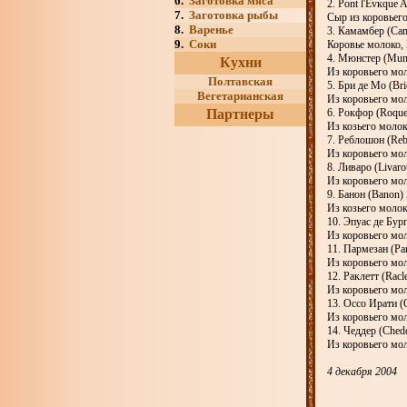
6.
Заготовка мяса
2. Pont l'Evкque
7.
Заготовка рыбы
Сыр из коровьего
8.
Варенье
3. Камамбер (Ca
9.
Соки
Коровье молоко, 
4. Мюнстер (Muns
Кухни
Из коровьего мол
Полтавская
5. Бри де Мо (Br
Вегетарианская
Из коровьего мол
Партнеры
6. Рокфор (Roqu
Из козьего молок
7. Реблошон (Re
Из коровьего мол
8. Ливаро (Livar
Из коровьего мол
9. Банон (Banon
Из козьего молок
10. Эпуас де Бур
Из коровьего мол
11. Пармезан (Pa
Из коровьего мол
12. Раклетт (Racle
Из коровьего мол
13. Оссо Ирати (
Из коровьего мол
14. Чеддер (Ched
Из коровьего мол
4 декабря 2004