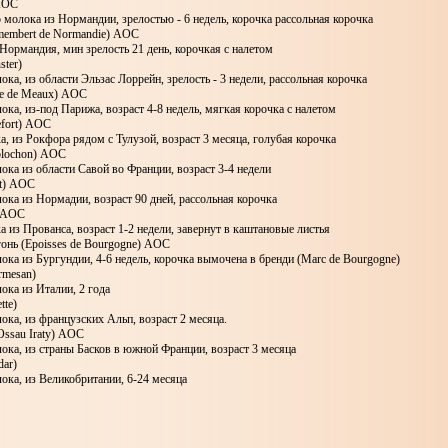
 AOC
 молока из Нормандии, зрелостью - 6 недель, корочка рассольная корочка
membert de Normandie) AOC
Нормандия, мин зрелость 21 день, корочкая с налетом
ter)
ока, из области Эльзас Лоррейн, зрелость - 3 недели, рассольная корочка
ie de Meaux) AOC
ока, из-под Парижа, возраст 4-8 недель, мягкая корочка с налетом
efort) AOC
а, из Рокфора рядом с Тулузой, возраст 3 месяца, голубая корочка
blochon) AOC
ока из области Савой во Франции, возраст 3-4 недели
ot) AOC
ока из Нормадии, возраст 90 дней, рассольная корочка
) AOC
а из Прованса, возраст 1-2 недели, завернут в каштановые листья
гонь (Epoisses de Bourgogne) AOC
ока из Бургундии, 4-6 недель, корочка вымочена в бренди (Marc de Bourgogne)
rmesan)
ока из Италии, 2 года
tte)
ока, из французских Альп, возраст 2 месяца.
Ossau Iraty) AOC
ока, из страны Басков в южной Франции, возраст 3 месяца
dar)
ока, из Великобритании, 6-24 месяца