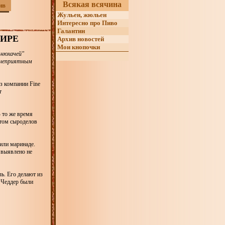
Всякая всячина
ив
Жульен, жюльен
Интересно про Пиво
Галантин
ИРЕ
Архив новостей
Мои кнопочки
-нюхачей"
м неприятным
из компании Fine
т
 то же время
нтом сыроделов
или маринаде.
 выявлено не
ь. Его делают из
и Чеддер были