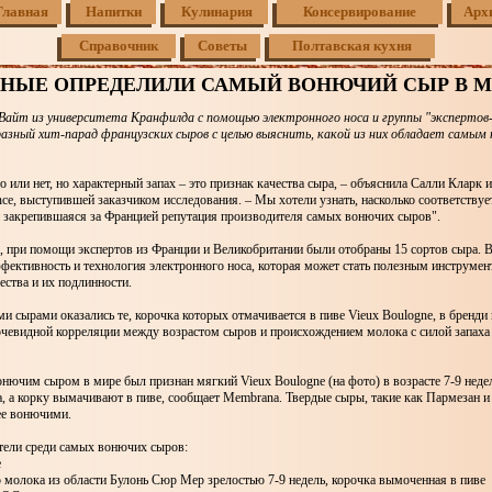
Главная
Напитки
Кулинария
Консервирование
Арх
Справочник
Советы
Полтавская кухня
НЫЕ ОПРЕДЕЛИЛИ САМЫЙ ВОНЮЧИЙ СЫР В М
айт из университета Кранфилда с помощью электронного носа и группы "экспертов
разный хит-парад французских сыров с целью выяснить, какой из них обладает самы
о или нет, но характерный запах – это признак качества сыра, – объяснила Салли Кларк 
nce, выступившей заказчиком исследования. – Мы хотели узнать, насколько соответствуе
и закрепившаяся за Францией репутация производителя самых вонючих сыров".
, при помощи экспертов из Франции и Великобритании были отобраны 15 сортов сыра. В
фективность и технология электронного носа, которая может стать полезным инструме
ества и их подлинности.
сырами оказались те, корочка которых отмачивается в пиве Vieux Boulogne, в бренди 
очевидной корреляции между возрастом сыров и происхождением молока с силой запаха
нючим сыром в мире был признан мягкий Vieux Boulogne (на фото) в возрасте 7-9 недел
, а корку вымачивают в пиве, сообщает Membrana. Твердые сыры, такие как Пармезан 
ее вонючими.
ители среди самых вонючих сыров:
e
 молока из области Булонь Сюр Мер зрелостью 7-9 недель, корочка вымоченная в пиве