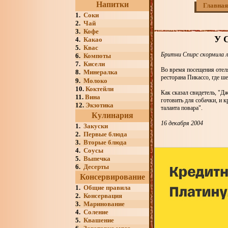
Напитки
Главная
1.
Соки
2.
Чай
3.
Кофе
У 
4.
Какао
5.
Квас
Бритни Спирс скормила л
6.
Компоты
7.
Кисели
Во время посещения отеля
8.
Минералка
ресторана Пикассо, где ш
9.
Молоко
10.
Коктейли
Как сказал свидетель, "Д
11.
Вина
готовить для собачки, и 
12.
Экзотика
таланта повара".
Кулинария
16 декабря 2004
1.
Закуски
2.
Первые блюда
3.
Вторые блюда
4.
Соусы
5.
Выпечка
6.
Десерты
Консервирование
1.
Общие правила
2.
Консервация
3.
Маринование
4.
Соление
5.
Квашение