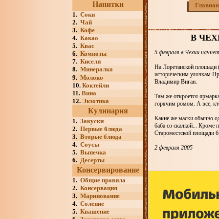
Напитки
Главная
1.
Соки
2.
Чай
3.
Кофе
В ЧЕ
4.
Какао
5.
Квас
5 февраля в Чехии начнет
6.
Компоты
7.
Кисели
На Лоретанской площади (
8.
Минералка
историческим улочкам Пра
9.
Молоко
Владимир Виган.
10.
Коктейли
11.
Вина
Там же откроется ярмарк
12.
Экзотика
горячим ромом. А все, кт
Кулинария
Какие же маски обычно од
1.
Закуски
баба со скалкой... Кроме
2.
Первые блюда
Староместской площади бу
3.
Вторые блюда
4.
Соусы
2 февраля 2005
5.
Выпечка
6.
Десерты
Консервирование
1.
Общие правила
2.
Консервация
3.
Маринование
4.
Соление
5.
Квашение