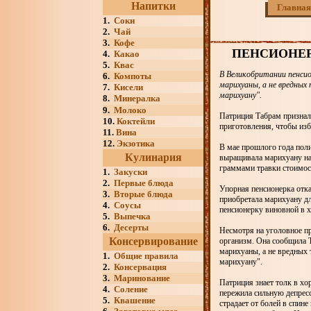
Напитки
Главная
1.
Соки
2.
Чай
3.
Кофе
ПЕНСИОНЕР
4.
Какао
5.
Квас
В Великобритании пенси
6.
Компоты
марихуаны, а не вредных
7.
Кисели
марихуану".
8.
Минералка
9.
Молоко
Патриция Табрам признала
10.
Коктейли
приготовления, чтобы изб
11.
Вина
12.
Экзотика
В мае прошлого года поли
Кулинария
выращивала марихуану на
граммами травки стоимос
1.
Закуски
2.
Первые блюда
Упорная пенсионерка отка
3.
Вторые блюда
приобретала марихуану дл
4.
Соусы
пенсионерку виновной в х
5.
Выпечка
6.
Десерты
Несмотря на уголовное пр
Консервирование
организм. Она сообщила T
марихуаны, а не вредных 
1.
Общие правила
марихуану".
2.
Консервация
3.
Маринование
Патриция знает толк в хо
4.
Соление
пережила сильную депресс
5.
Квашение
страдает от болей в спине