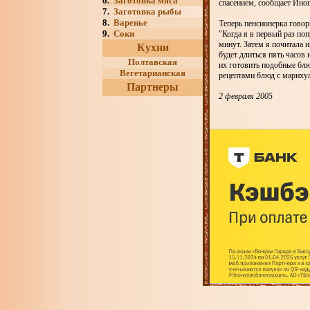
6.
Заготовка мяса
спасением, сообщает Иноп
7.
Заготовка рыбы
8.
Варенье
Теперь пенсионерка говор
9.
Соки
"Когда я в первый раз по
минут. Затем я почитала 
Кухни
будет длиться пять часов
Полтавская
их готовить подобные блю
Вегетарианская
рецептами блюд с марихуа
Партнеры
2 февраля 2005