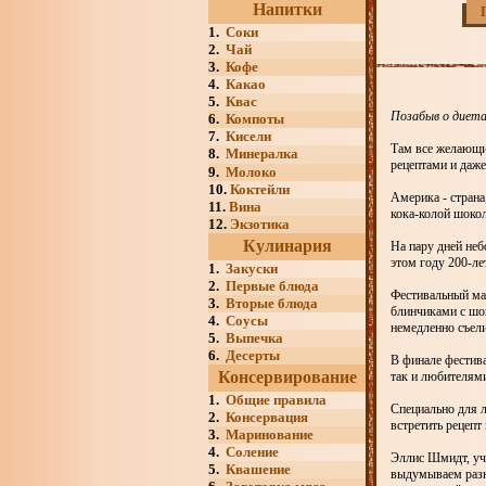
Напитки
1.
Соки
2.
Чай
3.
Кофе
4.
Какао
5.
Квас
Позабыв о диета
6.
Компоты
7.
Кисели
Там все желающи
8.
Минералка
рецептами и даже
9.
Молоко
10.
Коктейли
Америка - страна,
11.
Вина
кока-колой шоко
12.
Экзотика
Кулинария
На пару дней не
этом году 200-ле
1.
Закуски
2.
Первые блюда
Фестивальный мар
3.
Вторые блюда
блинчиками с шо
4.
Соусы
немедленно съели
5.
Выпечка
6.
Десерты
В финале фестив
Консервирование
так и любителями
1.
Общие правила
Специально для 
2.
Консервация
встретить рецепт
3.
Маринование
4.
Соление
Эллис Шмидт, уча
5.
Квашение
выдумываем разны