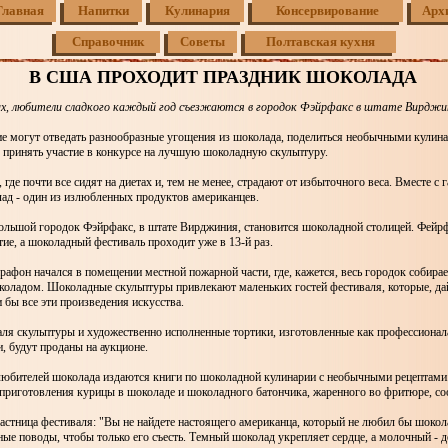
Главная
Напитки
Кулинария
Консервирование
Арх
Справочник
Советы
Полтавская кухня
В США ПРОХОДИТ ПРАЗДНИК ШОКОЛАДА
х, любители сладкого каждый год съезжаются в городок Фэйрфакс в штате Вирджи
е могут отведать разнообразные угощения из шоколада, поделиться необычными кули
 принять участие в конкурсе на лучшую шоколадную скульптуру.
 где почти все сидят на диетах и, тем не менее, страдают от избыточного веса. Вместе с
лад - один из излюбленных продуктов американцев.
большой городок Фэйрфакс, в штате Вирджиния, становится шоколадной столицей. Фейрф
тие, а шоколадный фестиваль проходит уже в 13-й раз.
афон начался в помещении местной пожарной части, где, кажется, весь городок собирает
коладом. Шоколадные скульптуры привлекают маленьких гостей фестиваля, которые, да
 бы все эти произведения искусства.
аля скульптуры и художественно исполненные тортики, изготовленные как профессиона
, будут проданы на аукционе.
любителей шоколада издаются книги по шоколадной кулинарии с необычными рецептами
 приготовления курицы в шоколаде и шоколадного батончика, жаренного во фритюре, со
стница фестиваля: "Вы не найдете настоящего американца, который не любил бы шокол
е поводы, чтобы только его съесть. Темный шоколад укрепляет сердце, а молочный - д