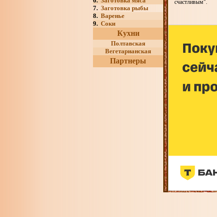
6.
Заготовка мяса
счастливым".
7.
Заготовка рыбы
8.
Варенье
9.
Соки
Кухни
Полтавская
Вегетарианская
Партнеры