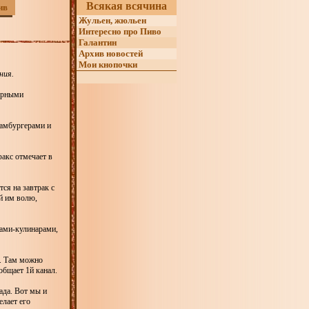
Всякая всячина
ив
Жульен, жюльен
Интересно про Пиво
Галантин
Архив новостей
Мои кнопочки
ния.
нарными
 гамбургерами и
акс отмечает в
ся на завтрак с
й им волю,
лами-кулинарами,
. Там можно
общает 1й канал.
ада. Вот мы и
елает его