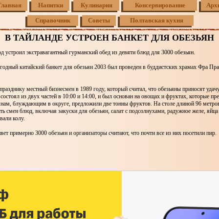
Главная
Напитки
Кулинария
Консервирование
Арх
Справочник
Советы
Полтавская кухня
В ТАЙЛАНДЕ УСТРОЕН БАНКЕТ ДЛЯ ОБЕЗЬЯН
д устроил экстравагантный гурманский обед из девяти блюд для 3000 обезьян.
годный китайский банкет для обезьян 2003 был проведен в буддистских храмах Фра Пра
разднику местный бизнесмен в 1989 году, который считал, что обезьяны приносят удачу
 состоял из двух частей в 10:00 и 14:00, и был основан на овощах и фруктах, которые п
янам, блуждающим в округе, предложили две тонны фруктов. На столе длиной 96 метро
ть смен блюд, включая закуски для обезьян, салат с подсолнухами, радужное желе, яйца
вали колу.
вет примерно 3000 обезьян и организаторы считают, что почти все из них посетили пир.