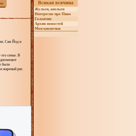
Всякая всячина
ив
Жульен, жюльен
Интересно про Пиво
Галантин
Архив новостей
Мои кнопочки
нг, Сам Йод и
 его семье. В
редпочитают
в были
 и жареный рис.