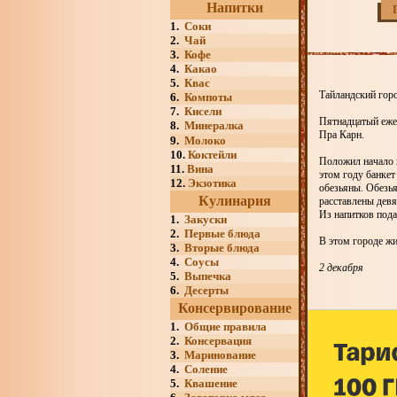
Напитки
1.
Соки
2.
Чай
3.
Кофе
4.
Какао
5.
Квас
Тайландский горо
6.
Компоты
7.
Кисели
Пятнадцатый еже
8.
Минералка
Пра Карн.
9.
Молоко
10.
Коктейли
Положил начало п
11.
Вина
этом году банкет
12.
Экзотика
обезьяны. Обезь
Кулинария
расставлены девя
Из напитков пода
1.
Закуски
2.
Первые блюда
В этом городе жи
3.
Вторые блюда
4.
Соусы
2 декабря
5.
Выпечка
6.
Десерты
Консервирование
1.
Общие правила
2.
Консервация
3.
Маринование
4.
Соление
5.
Квашение