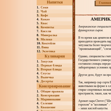
Напитки
Главная
1.
Соки
2.
Чай
3.
Кофе
АМЕРИК
4.
Какао
5.
Квас
Американские специалист
6.
Компоты
французских сыров.
7.
Кисели
8.
Минералка
В то время как ценители
9.
Молоко
приходится проводить па
10.
Коктейли
энтузиасты более творче
11.
Вина
"пронизывающий", "слезя
12.
Экзотика
Кулинария
Однако, специалисты счит
Государственного универс
1.
Закуски
составили словарь опреде
2.
Первые блюда
лабораторных условиях п
3.
Вторые блюда
4.
Соусы
Другое дело, будут ли пр
5.
Выпечка
6.
Десерты
Так, например сыр сорта B
Консервирование
животными на ферме в хле
стирке спортивных носков
1.
Общие правила
пространств, таких, как ч
2.
Консервация
3.
Маринование
Аромат сыра Chevre ("Ше
4.
Соление
горохом" и "козлиным" - 
5.
Квашение
– запах кислой капусты.