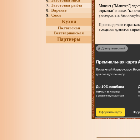
6.
Заготовка мяса
7.
Заготовка рыбы
Munster ("Манстер") удос
8.
Варенье
отрыжки" и запах "копоти
9.
Соки
университета, были опубл
Кухни
Производители сыра сказа
Полтавская
всегда им нравятся выраж
Вегетарианская
Партнеры