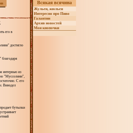
Всякая всячина
ив
Жульен, жюльен
Интересно про Пиво
Галантин
Е
Архив новостей
Мои кнопочки
ть его в
олини" достигло
" благодаря
ом интервью из
ино "Муссолини",
остаточно. С его
и. Винодел
 продает бутылки
устраивает
летний