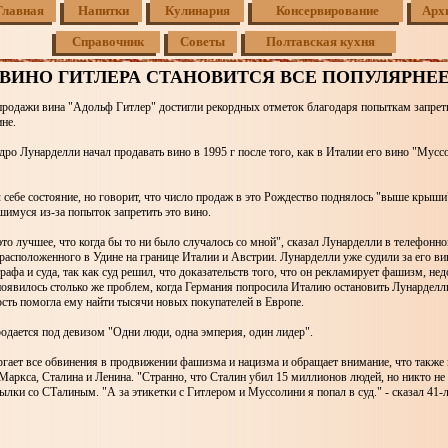
Главная
Напитки
Кулинария
Консервирование
Арх
Справочник
Советы
Полтавская кухня
ВИНО ГИТЛЕРА СТАНОВИТСЯ ВСЕ ПОПУЛЯРНЕ
продажи вина "Адольф Гитлер" достигли рекордных отметок благодаря попыткам запрети
не.
ро Лунарделли начал продавать вино в 1995 г после того, как в Италии его вино "Мусс
 себе состояние, но говорит, что число продаж в это Рождество поднялось "выше крыши
шимуся из-за попыток запретить это вино.
это лучшее, что когда бы то ни было случалось со мной", сказал Лунарделли в телефонн
расположенного в Удине на границе Италии и Австрии. Лунарделли уже судили за его в
рафа и суда, так как суд решил, что доказательств того, что он рекламирует фашизм, нед
появилось столько же проблем, когда Германия попросила Италию остановить Лунарделл
ность помогла ему найти тысячи новых покупателей в Европе.
одается под девизом "Одни люди, одна эмперия, один лидер".
гает все обвинения в продвижении фашизма и нацизма и обращает внимание, что также
аркса, Сталина и Ленина. "Странно, что Сталин убил 15 миллионов людей, но никто не 
тылки со СТалиным. "А за этикетки с Гитлером и Муссолини я попал в суд." - сказал 41-