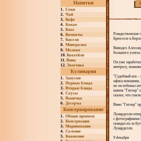
Напитки
1.
Соки
2.
Чай
3.
Кофе
4.
Какао
5.
Квас
Рождественские 
6.
Компоты
Брюсселе и Берли
7.
Кисели
8.
Минералка
Винодел Алессанд
9.
Молоко
большого успеха.
10.
Коктейли
11.
Вина
Он уже заработал
12.
Экзотика
интересу, появив
Кулинария
"Судебный иск - 
1.
Закуски
офиса компании, 
2.
Первые блюда
но он избежал шт
3.
Вторые блюда
вином "Гитлер" 
4.
Соусы
сказал, что глас
5.
Выпечка
6.
Десерты
Вино "Гитлер" пр
Консервирование
Лунарделли отвер
1.
Общие правила
с фотографиями М
2.
Консервация
скандал из-за бу
3.
Маринование
Лунарделли.
4.
Соление
5.
Квашение
9 декабря