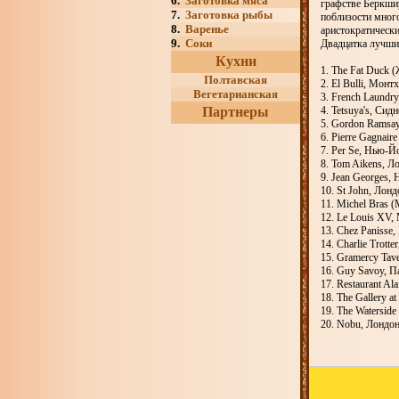
6.
Заготовка мяса
графстве Беркши
7.
Заготовка рыбы
поблизости мног
8.
Варенье
аристократическ
9.
Соки
Двадцатка лучши
Кухни
1. The Fat Duck 
Полтавская
2. El Bulli, Монт
Вегетарианская
3. French Laundr
Партнеры
4. Tetsuya's, Сид
5. Gordon Ramsay
6. Pierre Gagnair
7. Per Se, Нью-Й
8. Tom Aikens, Л
9. Jean Georges,
10. St John, Лонд
11. Michel Bras 
12. Le Louis XV,
13. Chez Panisse
14. Charlie Trotte
15. Gramercy Ta
16. Guy Savoy, 
17. Restaurant Al
18. The Gallery a
19. The Watersid
20. Nobu, Лондо