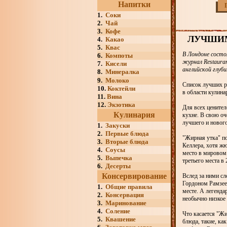
Напитки
1.
Соки
2.
Чай
3.
Кофе
ЛУЧШИМ
4.
Какао
5.
Квас
В Лондоне состо
6.
Компоты
журнал Restaura
7.
Кисели
английской глуб
8.
Минералка
9.
Молоко
Список лучших ре
10.
Коктейли
в области кулина
11.
Вина
12.
Экзотика
Для всех ценител
Кулинария
кухне. В свою оч
лучшего и нового
1.
Закуски
2.
Первые блюда
"Жирная утка" по
3.
Вторые блюда
Келлера, хотя жю
4.
Соусы
место в мировом 
5.
Выпечка
третьего места в 
6.
Десерты
Консервирование
Вслед за ними сл
Гордоном Рамзеем
1.
Общие правила
месте. А легенда
2.
Консервация
необычно низкое 
3.
Маринование
4.
Соление
Что касается "Жи
5.
Квашение
блюда, такие, ка