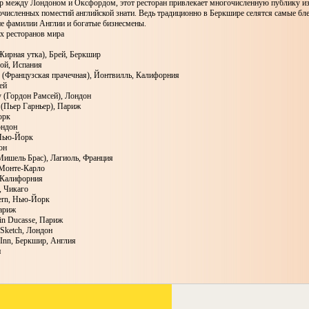
р между Лондоном и Оксфордом, этот ресторан привлекает многочисленную публику и
очисленных поместий английской знати. Ведь традиционно в Беркшире селятся самые бл
ие фамилии Англии и богатые бизнесмены.
х ресторанов мира
(Жирная утка), Брей, Беркшир
хой, Испания
y (Французская прачечная), Йонтвилль, Калифорния
ней
 (Гордон Рамсей), Лондон
e (Пьер Гарньер), Париж
орк
ондон
 Нью-Йорк
он
(Мишель Брас), Лагиоль, Франция
 Монте-Карло
, Калифорния
r, Чикаго
vern, Нью-Йорк
Париж
ain Ducasse, Париж
t Sketch, Лондон
e Inn, Беркшир, Англия
н