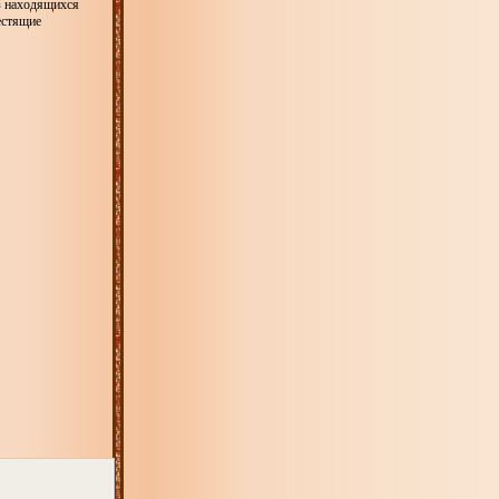
з находящихся
естящие