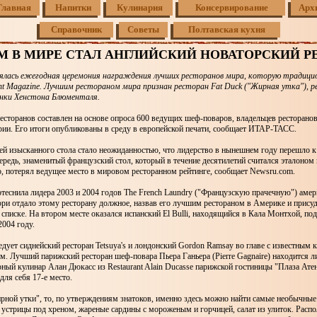
Главная
Напитки
Кулинария
Консервирование
Арх
Справочник
Советы
Полтавская кухня
 В МИРЕ СТАЛ АНГЛИЙСКИЙ НОВАТОРСКИЙ Р
ялась ежегодная церемония награждения лучших ресторанов мира, которую традици
nt Magazine. Лучшим рестораном мира признан ресторан Fat Duck ("Жирная утка"), р
инки Хенстона Блюменталя.
сторанов составлен на основе опроса 600 ведущих шеф-поваров, владельцев ресторанов
рии. Его итоги опубликованы в среду в европейской печати, сообщает ИТАР-ТАСС.
ей изысканного стола стало неожиданностью, что лидерство в нынешнем году перешло к
ередь, знаменитый французский стол, который в течение десятилетий считался эталоном 
, потерял ведущее место в мировом ресторанном рейтинге, сообщает Newsru.com.
теснила лидера 2003 и 2004 годов The French Laundry ("Французскую прачечную") амер
ри отдало этому ресторану должное, назвав его лучшим рестораном в Америке и присуд
списке. На втором месте оказался испанский El Bulli, находящийся в Кала Монтхой, по
2004 году.
едует сиднейский ресторан Tetsuya's и лондонский Gordon Ramsay во главе с известным 
. Лучший парижский ресторан шеф-повара Пьера Ганьера (Pierre Gagnaire) находится 
рный кулинар Алан Дюкасс из Restaurant Alain Ducasse парижской гостиницы "Плаза Ате
для себя 17-е место.
рной утки", то, по утверждениям знатоков, именно здесь можно найти самые необычные
к устрицы под хреном, жареные сардины с мороженым и горчицей, салат из улиток. Расп