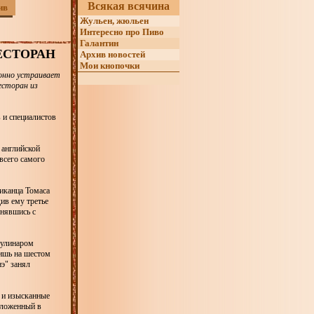
Всякая всячина
ив
Жульен, жюльен
Интересно про Пиво
Галантин
ЕСТОРАН
Архив новостей
Мои кнопочки
онно устраивает
есторан из
 и специалистов
 английской
всего самого
иканца Томаса
ив ему третье
днявшись с
кулинаром
лишь на шестом
нэ" занял
 и изысканные
оложенный в