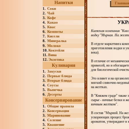
Напитки
Главная
1.
Соки
2.
Чай
3.
Кофе
УКР
4.
Какао
5.
Квас
Киевская компания "Княж
6.
Компоты
водку "Мърная. На желт
7.
Кисели
8.
Минералка
В отделе маркетинга комп
9.
Молоко
приготовления водки и ун
10.
Коктейли
века).
11.
Вина
12.
Экзотика
В отличие от механически
Кулинария
примесей, но и обогащает
для биологической очист
1.
Закуски
2.
Первые блюда
Это влияет и на органоле
3.
Вторые блюда
мягкий сливочно-медовый
4.
Соусы
на желтках.
5.
Выпечка
6.
Десерты
В "Княжем граде" также з
Консервирование
сырье - яичные белки и ж
яичным желтком".
1.
Общие правила
2.
Консервация
В состав "Мърной. На жел
3.
Маринование
ускоряющих процесс броже
4.
Соление
ароматом, утверждают в 
5.
Квашение