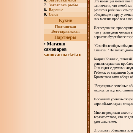
6.
Заготовка мяса
Эта изоляция может повли
7.
Заготовка рыбы
заключили, что семейные 
8.
Варенье
развития ребенка и самоу
9.
Соки
обедающие в кругу семьи,
них меньше проблем с пси
Кухни
Полтавская
Исследование, проведенн
Вегетарианская
что у такие дети меньше 
Партнеры
вероятно будет более взр
•
Магазин
"Семейные обеды объединя
самоваров
Спангин. "Не только дома,
samovarmarket.ru
Катрин Коллинс, главный
решить серьезные проблем
Они сидят с другими людь
Ребенок со старшими брат
Кроме того сами обеды об
"Регулярные семейные обе
находятся под постоянным
Поскольку уровень ожире
европейских стран, следить
Многие родители знают о 
теряют от того, что не ед
удовольствием.
Это может объяснить поче