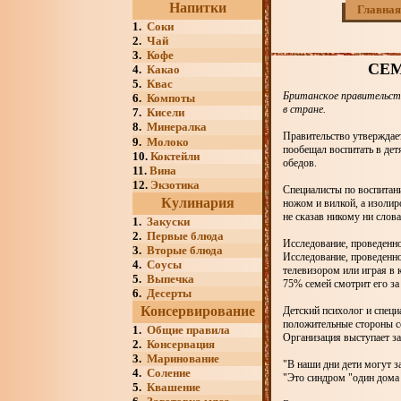
Напитки
Главная
1.
Соки
2.
Чай
3.
Кофе
СЕ
4.
Какао
5.
Квас
Британское правительств
6.
Компоты
в стране.
7.
Кисели
8.
Минералка
Правительство утверждает,
9.
Молоко
пообещал воспитать в дет
10.
Коктейли
обедов.
11.
Вина
12.
Экзотика
Специалисты по воспитани
Кулинария
ножом и вилкой, а изолир
не сказав никому ни слова
1.
Закуски
2.
Первые блюда
Исследование, проведенно
3.
Вторые блюда
Исследование, проведенное
4.
Соусы
телевизором или играя в 
5.
Выпечка
75% семей смотрит его за
6.
Десерты
Консервирование
Детский психолог и специ
положительные стороны с
1.
Общие правила
Организация выступает за
2.
Консервация
3.
Маринование
"В наши дни дети могут за
4.
Соление
"Это синдром "один дома 
5.
Квашение