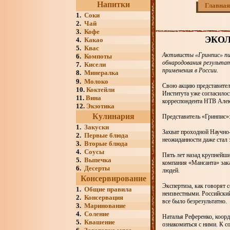
Напитки
Главная
1.
Соки
2.
Чай
3.
Кофе
ЭКО
4.
Какао
5.
Квас
Активисты «Гринпис» пи
6.
Компоты
обнародования результат
7.
Кисели
применения в России.
8.
Минералка
9.
Молоко
Свою акцию представител
10.
Коктейли
Института уже согласилос
11.
Вина
корреспондента НТВ Алек
12.
Экзотика
Кулинария
Представитель «Гринпис»:
1.
Закуски
Захват проходной Научно-
2.
Первые блюда
неожиданности даже стал 
3.
Вторые блюда
4.
Соусы
Пять лет назад крупнейш
5.
Выпечка
компания «Мансанта» зака
6.
Десерты
людей.
Консервирование
Экспертиза, как говорят 
1.
Общие правила
неизвестными. Российский
2.
Консервация
все было безрезультатно.
3.
Маринование
4.
Соление
Наталья Референко, коор
5.
Квашение
ознакомиться с ними. К с