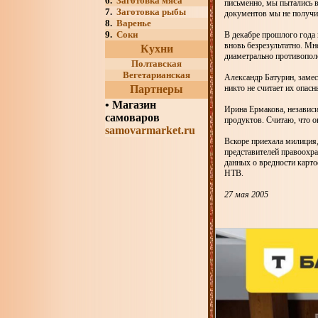
6.
Заготовка мяса
письменно, мы пытались в
7.
Заготовка рыбы
документов мы не получи
8.
Варенье
9.
Соки
В декабре прошлого года 
вновь безрезультатно. Мн
Кухни
диаметрально противопо
Полтавская
Вегетарианская
Александр Батурин, замес
Партнеры
никто не считает их опас
•
Магазин
Ирина Ермакова, независ
самоваров
продуктов. Считаю, что о
samovarmarket.ru
Вскоре приехала милиция,
представителей правоохр
данных о вредности карто
НТВ.
27 мая 2005