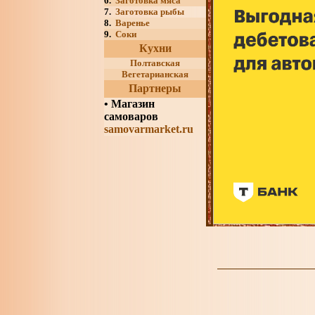
6.
Заготовка мяса
7.
Заготовка рыбы
8.
Варенье
9.
Соки
Кухни
Полтавская
Вегетарианская
Партнеры
•
Магазин
самоваров
samovarmarket.ru