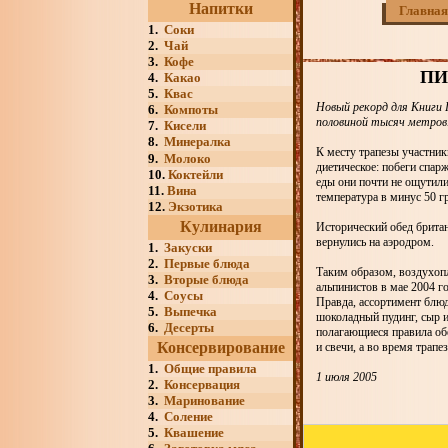
Напитки
Главная
1.
Соки
2.
Чай
3.
Кофе
ПИ
4.
Какао
5.
Квас
Новый рекорд для Книги 
6.
Компоты
половиной тысяч метров
7.
Кисели
8.
Минералка
К месту трапезы участни
9.
Молоко
диетическое: побеги спар
10.
Коктейли
еды они почти не ощутили
11.
Вина
температура в минус 50 г
12.
Экзотика
Кулинария
Исторический обед брита
вернулись на аэродром.
1.
Закуски
2.
Первые блюда
Таким образом, воздухоп
3.
Вторые блюда
альпинистов в мае 2004 г
4.
Соусы
Правда, ассортимент блюд
5.
Выпечка
шоколадный пудинг, сыр и
6.
Десерты
полагающиеся правила обе
Консервирование
и свечи, а во время трап
1.
Общие правила
1 июля 2005
2.
Консервация
3.
Маринование
4.
Соление
5.
Квашение