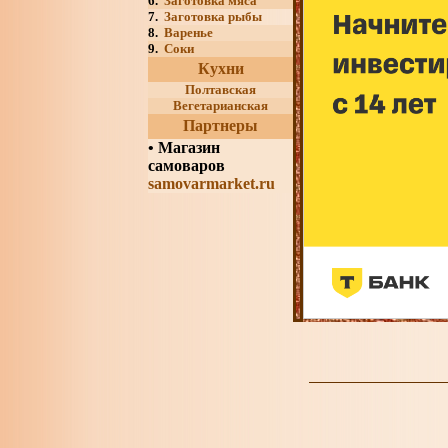
6.
Заготовка мяса
7.
Заготовка рыбы
8.
Варенье
9.
Соки
Кухни
Полтавская
Вегетарианская
Партнеры
•
Магазин
самоваров
samovarmarket.ru