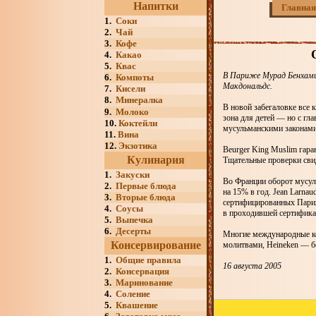
Напитки
Главная
1.
Соки
2.
Чай
3.
Кофе
4.
Какао
5.
Квас
В Париже Мурад Бенхамид
6.
Компоты
Макдональдс.
7.
Кисели
8.
Минералка
В новой забегаловке все к
9.
Молоко
зона для детей — но с гл
10.
Коктейли
мусульманскими законами
11.
Вина
12.
Экзотика
Beurger King Muslim гара
Кулинария
Тщательные проверки свид
1.
Закуски
Во Франции оборот мусуль
2.
Первые блюда
на 15% в год. Jean Larna
3.
Вторые блюда
сертифицированных Парижс
4.
Соусы
в проходившей сертифик
5.
Выпечка
6.
Десерты
Многие международные ко
Консервирование
молитвами, Heineken — б
1.
Общие правила
16 августа 2005
2.
Консервация
3.
Маринование
4.
Соление
5.
Квашение