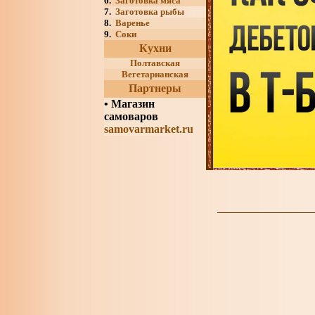
6.
Заготовка мяса
7.
Заготовка рыбы
8.
Варенье
9.
Соки
Кухни
Полтавская
Вегетарианская
Партнеры
•
Магазин
самоваров
samovarmarket.ru