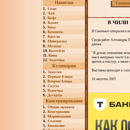
Напитки
Главная
1.
Соки
2.
Чай
3.
Кофе
В ЧИЛИ
4.
Какао
5.
Квас
В Сантьяго открылась вы
6.
Компоты
7.
Кисели
Среди работ Алехандры Пр
8.
Минералка
джема.
9.
Молоко
10.
Коктейли
"Я думаю отношение между
11.
Вина
она в интервью газете La
12.
Экзотика
цветов и текстур, а такж
Кулинария
Выставка проходит в галл
1.
Закуски
2.
Первые блюда
16 августа 2005
3.
Вторые блюда
4.
Соусы
5.
Выпечка
6.
Десерты
Консервирование
1.
Общие правила
2.
Консервация
3.
Маринование
4.
Соление
5.
Квашение