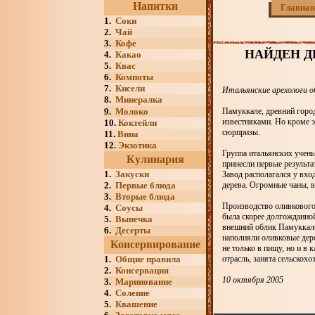
Напитки
Главная
1.
Соки
2.
Чай
3.
Кофе
НАЙДЕН Д
4.
Какао
5.
Квас
6.
Компоты
7.
Кисели
Итальянские арехологи о
8.
Минералка
9.
Молоко
Памуккале, древний горо
известняками. Но кроме э
10.
Коктейли
сюрпризы.
11.
Вина
12.
Экзотика
Группа итальянских учены
Кулинария
принесли первые результа
1.
Закуски
Завод располагался у вход
2.
Первые блюда
дерева. Огромные чаны, в
3.
Вторые блюда
Производство оливкового
4.
Соусы
была скорее долгожданно
5.
Выпечка
внешний облик Памуккале 
6.
Десерты
наполняли оливковые дер
Консервирование
не только в пищу, но и в 
1.
Общие правила
отрасль, занята сельскох
2.
Консервация
10 октября 2005
3.
Маринование
4.
Соление
5.
Квашение