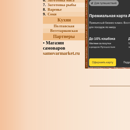
6.
Заготовка мяса
7.
Заготовка рыбы
8.
Варенье
9.
Соки
Кухни
Полтавская
Вегетарианская
Партнеры
•
Магазин
самоваров
samovarmarket.ru