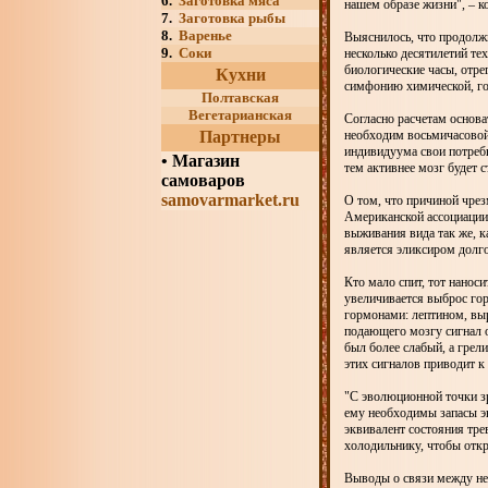
6.
Заготовка мяса
нашем образе жизни", – к
7.
Заготовка рыбы
8.
Варенье
Выяснилось, что продолжи
9.
Соки
несколько десятилетий те
биологические часы, отре
Кухни
симфонию химической, го
Полтавская
Вегетарианская
Согласно расчетам основа
Партнеры
необходим восьмичасовой 
индивидуума свои потреб
•
Магазин
тем активнее мозг будет с
самоваров
samovarmarket.ru
О том, что причиной чрез
Американской ассоциации
выживания вида так же, к
является эликсиром долго
Кто мало спит, тот нанос
увеличивается выброс гор
гормонами: лептином, вы
подающего мозгу сигнал о
был более слабый, а грел
этих сигналов приводит 
"С эволюционной точки зр
ему необходимы запасы э
эквивалент состояния тре
холодильнику, чтобы откр
Выводы о связи между н