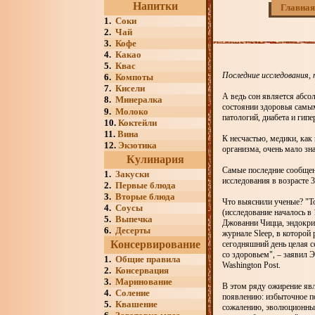
Напитки
Главная
1.
Соки
2.
Чай
3.
Кофе
4.
Какао
5.
Квас
Последние исследования,
6.
Компоты
7.
Кисели
А ведь сон является абсо
8.
Минералка
состоянии здоровья самым
9.
Молоко
патологий, диабета и гипе
10.
Коктейли
11.
Вина
К несчастью, медики, как
12.
Экзотика
организма, очень мало зн
Кулинария
Самые последние сообщен
1.
Закуски
исследования в возрасте 3
2.
Первые блюда
3.
Вторые блюда
Что выяснили ученые? "То
4.
Соусы
(исследование началось в
5.
Выпечка
Джованни Чицца, эндокрин
6.
Десерты
журнале Sleep, в которой 
Консервирование
сегодняшний день целая 
со здоровьем", – заявил
1.
Общие правила
Washington Post.
2.
Консервация
3.
Маринование
В этом ряду ожирение яв
4.
Соление
появлению: избыточное п
5.
Квашение
сожалению, эволюционные