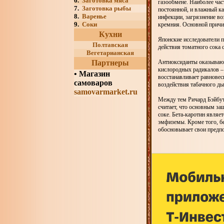
6.
Заготовка мяса
газообмене. Наиболее час
7.
Заготовка рыбы
постоянной, и влажный к
8.
Варенье
инфекции, загрязнение во
9.
Соки
кремния. Основной причи
Кухни
Японские исследователи 
Полтавская
действия томатного сока 
Вегетарианская
Партнеры
Антиоксиданты оказывают
кислородных радикалов –
•
Магазин
восстанавливает равновес
самоваров
воздействия табачного д
samovarmarket.ru
Между тем Ричард Бэйбутт
считает, что основным з
соке. Бета-каротин являе
эмфиземы. Кроме того, б
обосновывает свои предп