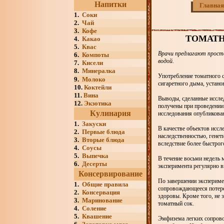
Напитки
Главная
1.
Соки
2.
Чай
3.
Кофе
ТОМАТН
4.
Какао
5.
Квас
Врачи предлагают прост
6.
Компоты
водой.
7.
Кисели
8.
Минералка
Употребление томатного 
9.
Молоко
сигаретного дыма, устано
10.
Коктейли
11.
Вина
Выводы, сделанные исслед
12.
Экзотика
получены при проведении
Кулинария
исследования опубликованы
1.
Закуски
В качестве объектов исс
2.
Первые блюда
наследственностью, гене
3.
Вторые блюда
вследствие более быстрог
4.
Соусы
5.
Выпечка
В течение восьми недель 
6.
Десерты
эксперимента регулярно 
Консервирование
По завершении экспериме
1.
Общие правила
сопровождающееся потере
2.
Консервация
здоровы. Кроме того, не
3.
Маринование
томатный сок.
4.
Соление
5.
Квашение
Эмфизема легких сопрово