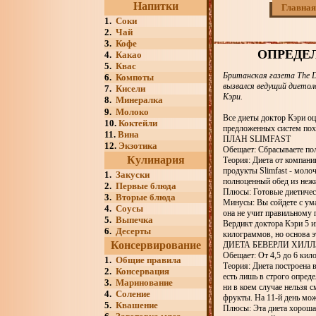
Напитки
Главная
1.
Соки
2.
Чай
3.
Кофе
ОПРЕДЕ
4.
Какао
5.
Квас
Британская газета The D
6.
Компоты
вызвался ведущий диетол
7.
Кисели
Кэри.
8.
Минералка
9.
Молоко
Все диеты доктор Кэри оц
10.
Коктейли
предложенных систем пох
11.
Вина
ПЛАН SLIMFAST
12.
Экзотика
Обещает: Сбрасываете по
Кулинария
Теория: Диета от компании
продукты Slimfast - моло
1.
Закуски
полноценный обед из неж
2.
Первые блюда
Плюсы: Готовые диетичес
3.
Вторые блюда
Минусы: Вы сойдете с ума
4.
Соусы
она не учит правильному 
5.
Выпечка
Вердикт доктора Кэри 5 и
6.
Десерты
килограммов, но основа э
Консервирование
ДИЕТА БЕВЕРЛИ ХИЛЛ
Обещает: От 4,5 до 6 кил
1.
Общие правила
Теория: Диета построена
2.
Консервация
есть лишь в строго опред
3.
Маринование
ни в коем случае нельзя 
4.
Соление
фрукты. На 11-й день мож
5.
Квашение
Плюсы: Эта диета хороша 