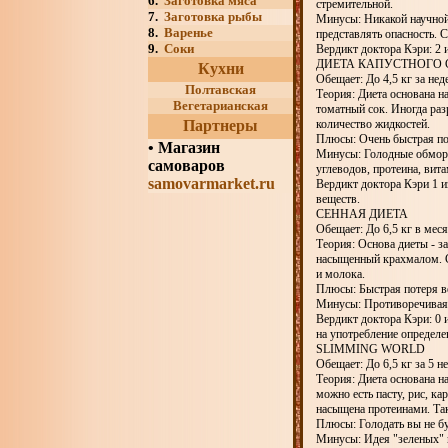
6.
Заготовка мяса
стремительной.
7.
Заготовка рыбы
Минусы: Никакой научной 
8.
Варенье
представлять опасность. 
9.
Соки
Вердикт доктора Кэри: 2 
ДИЕТА КАПУСТНОГО
Кухни
Обещает: До 4,5 кг за не
Полтавская
Теория: Диета основана н
Вегетарианская
томатный сок. Иногда раз
Партнеры
количество жидкостей.
Плюсы: Очень быстрая по
•
Магазин
Минусы: Голодные обморо
самоваров
углеводов, протеина, вит
samovarmarket.ru
Вердикт доктора Кэри 1 и
веществ.
СЕННАЯ ДИЕТА
Обещает: До 6,5 кг в меся
Теория: Основа диеты - з
насыщенный крахмалом. С
и молока.
Плюсы: Быстрая потеря в
Минусы: Противоречивая 
Вердикт доктора Кэри: 0 и
на употребление определ
SLIMMING WORLD
Обещает: До 6,5 кг за 5 не
Теория: Диета основана н
можно есть пасту, рис, к
насыщена протеинами. Так
Плюсы: Голодать вы не бу
Минусы: Идея "зеленых" и