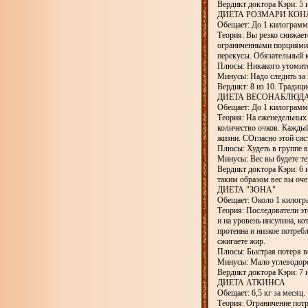
Вердикт доктора Кэри: 5 
ДИЕТА РОЗМАРИ КОН
Обещает: До 1 килограмм
Теория: Вы резко снижает
ограниченными порциями 
перекусы. Обязательный 
Плюсы: Никакого утомите
Минусы: Надо следить за
Вердикт: 8 из 10. Традиц
ДИЕТА ВЕСОНАБЛЮД
Обещает: До 1 килограмм
Теория: На еженедельных 
количество очков. Каждый
жизни. СОгласно этой сис
Плюсы: Худеть в группе в
Минусы: Вес вы будете те
Вердикт доктора Кэри: 6 
таким образом вес вы оче
ДИЕТА "ЗОНА"
Обещает: Около 1 килогр
Теория: Последователи эт
и на уровень инсулина, к
протеина и низкое потреб
сжигаете жир.
Плюсы: Быстрая потеря ве
Минусы: Мало углеводород
Вердикт доктора Кэри: 7 
ДИЕТА АТКИНСА
Обещает: 6,5 кг за месяц.
Теория: Ограничение потр