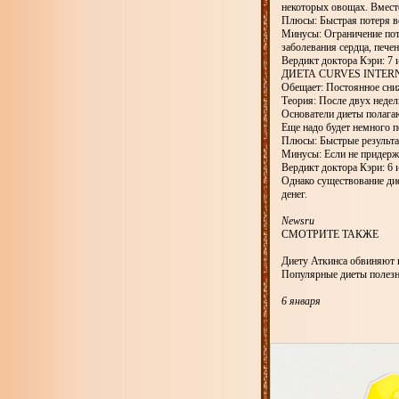
некоторых овощах. Вместо
Плюсы: Быстрая потеря в
Минусы: Ограничение потр
заболевания сердца, печени
Вердикт доктора Кэри: 7 
ДИЕТА CURVES INTER
Обещает: Постоянное сни
Теория: После двух неде
Основатели диеты полагаю
Еще надо будет немного п
Плюсы: Быстрые результа
Минусы: Если не придерж
Вердикт доктора Кэри: 6 
Однако существование дие
денег.
Newsru
СМОТРИТЕ ТАКЖЕ
Диету Аткинса обвиняют 
Популярные диеты полезн
6 января