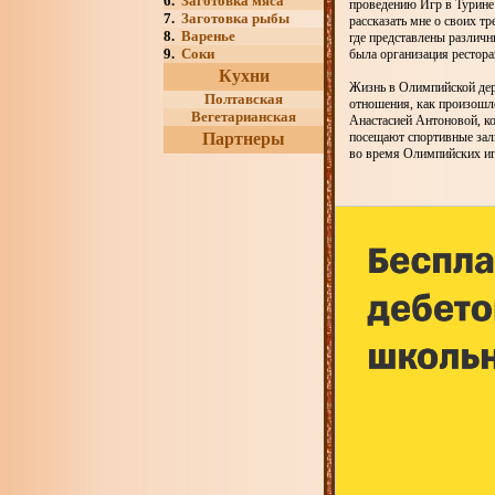
6.
Заготовка мяса
проведению Игр в Турине:
7.
Заготовка рыбы
рассказать мне о своих тр
8.
Варенье
где представлены различн
9.
Соки
была организация рестора
Кухни
Жизнь в Олимпийской дер
Полтавская
отношения, как произошл
Вегетарианская
Анастасией Антоновой, ко
Партнеры
посещают спортивные залы
во время Олимпийских игр