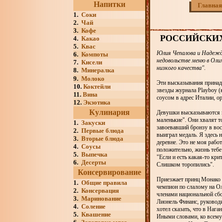
Напитки
Главная
1.
Соки
2.
Чай
3.
Кофе
РОССИЙСКИХ
4.
Какао
5.
Квас
Юлия Чепалова и Надежда
6.
Компоты
недовольстве меню в Олим
7.
Кисели
низкого качества".
8.
Минералка
9.
Молоко
Эти высказывания принадл
10.
Коктейли
звезды журнала Playboy (
11.
Вина
соусом в адрес Италии, о
12.
Экзотика
Кулинария
Девушки высказываются не
маленькие". Они хвалят т
1.
Закуски
завоевавший бронзу в воск
2.
Первые блюда
выиграл медаль. Я здесь 
3.
Вторые блюда
деревне. Это не моя работ
4.
Соусы
положительно, жизнь тебе
5.
Выпечка
"Если и есть какая-то кри
6.
Десерты
Слишком торопились".
Консервирование
Приезжает принц Монако А
1.
Общие правила
чемпион по слалому на О
2.
Консервация
членами национальной сбо
3.
Маринование
Лионель Финанс, руководи
4.
Соление
хотел сказать, что в Нага
5.
Квашение
Иными словами, ко всему