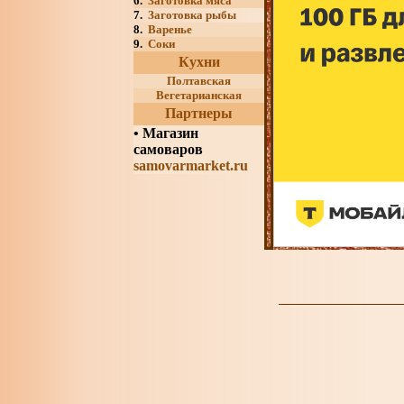
6.
Заготовка мяса
7.
Заготовка рыбы
8.
Варенье
9.
Соки
Кухни
Полтавская
Вегетарианская
Партнеры
•
Магазин
самоваров
samovarmarket.ru