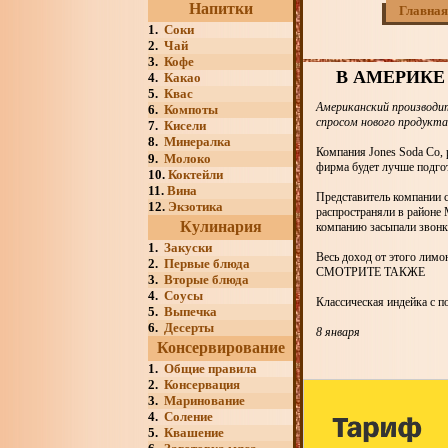
Напитки
Главная
1.
Соки
2.
Чай
3.
Кофе
В АМЕРИКЕ
4.
Какао
5.
Квас
Американский производит
6.
Компоты
спросом нового продукта 
7.
Кисели
8.
Минералка
Компания Jones Soda Co, 
9.
Молоко
фирма будет лучше подго
10.
Коктейли
11.
Вина
Представитель компании 
12.
Экзотика
распространяли в районе 
Кулинария
компанию засыпали звонк
1.
Закуски
Весь доход от этого лимо
2.
Первые блюда
СМОТРИТЕ ТАКЖЕ
3.
Вторые блюда
4.
Соусы
Классическая индейка с п
5.
Выпечка
6.
Десерты
8 января
Консервирование
1.
Общие правила
2.
Консервация
3.
Маринование
4.
Соление
5.
Квашение