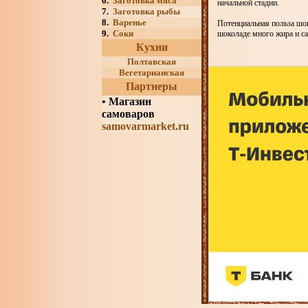
6.
Заготовка мяса
начальной стадии.
7.
Заготовка рыбы
8.
Варенье
Потенциальная польза шок
9.
Соки
шоколаде много жира и са
Кухни
Полтавская
Вегетарианская
Партнеры
•
Магазин
самоваров
samovarmarket.ru