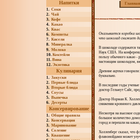
Напитки
Главная
1.
Соки
2.
Чай
3.
Кофе
4.
Какао
5.
Квас
Оказывается коробка шок
6.
Компоты
что шоколад снижает дав
7.
Кисели
8.
Минералка
В шоколаде содержатся та
9.
Молоко
Наук США. На конференци
10.
Коктейли
пользу обычного какао - 
11.
Вина
настоящим шоколадом, вк
12.
Экзотика
Кулинария
Древние ацтеки говорили:
буквально.
1.
Закуски
2.
Первые блюда
В последние годы ученые
3.
Вторые блюда
доктор Гельмут Сайс, пр
4.
Соусы
5.
Выпечка
Доктор Норман К. Холлен
6.
Десерты
снижении кровяного давле
Консервирование
Несмотря на высокое соде
1.
Общие правила
большое количество домор
2.
Консервация
город и перешли на какао,
3.
Маринование
4.
Соление
Холленберг сказал, что ф
5.
Квашение
флавонойдами может улуч