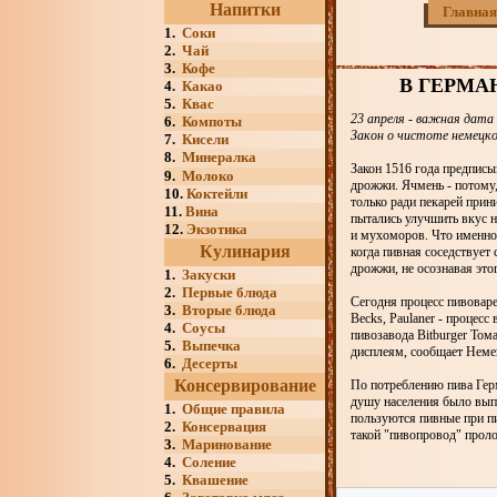
Напитки
Главная
1.
Соки
2.
Чай
3.
Кофе
В ГЕРМА
4.
Какао
5.
Квас
23 апреля - важная дата 
6.
Компоты
Закон о чистоте немецко
7.
Кисели
8.
Минералка
Закон 1516 года предписы
9.
Молоко
дрожжи. Ячмень - потому,
10.
Коктейли
только ради пекарей прин
11.
Вина
пытались улучшить вкус н
12.
Экзотика
и мухоморов. Что именно 
Кулинария
когда пивная соседствует
дрожжи, не осознавая этог
1.
Закуски
2.
Первые блюда
Сегодня процесс пивоваре
3.
Вторые блюда
Becks, Paulaner - процес
4.
Соусы
пивозавода Bitburger Тома
5.
Выпечка
дисплеям, сообщает Неме
6.
Десерты
Консервирование
По потреблению пива Герм
душу населения было вып
1.
Общие правила
пользуются пивные при пи
2.
Консервация
такой "пивопровод" прол
3.
Маринование
4.
Соление
5.
Квашение