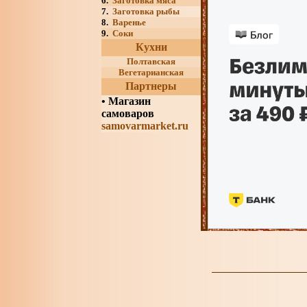
6.
Заготовка мяса
7.
Заготовка рыбы
8.
Варенье
9.
Соки
Кухни
Полтавская
Вегетарианская
Партнеры
•
Магазин
самоваров
samovarmarket.ru