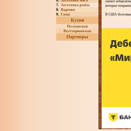
6.
Заготовка мяса
умеют избавлятьс
7.
Заготовка рыбы
которые покрыва
8.
Варенье
9.
Соки
В США болезнью А
Кухни
Полтавская
Вегетарианская
Партнеры