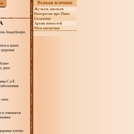
Всякая всячина
ив
Жульен, жюльен
Интересно про Пиво
Галантин
А
Архив новостей
Мои кнопочки
знь Альцгеймера,
тета в штате
 здоровья
ебляет
ю, риск
ины С и Е.
 заболевания
 соки,
 и становятся
еменное
здоровые клетки