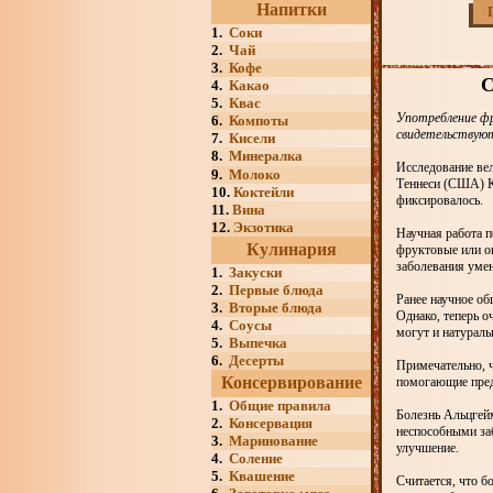
Напитки
1.
Соки
2.
Чай
3.
Кофе
4.
Какао
5.
Квас
Употребление фр
6.
Компоты
свидетельствуют
7.
Кисели
8.
Минералка
Исследование вел
9.
Молоко
Теннеси (США) Ки
10.
Коктейли
фиксировалось.
11.
Вина
12.
Экзотика
Научная работа п
Кулинария
фруктовые или ов
заболевания уме
1.
Закуски
2.
Первые блюда
Ранее научное об
3.
Вторые блюда
Однако, теперь о
4.
Соусы
могут и натураль
5.
Выпечка
6.
Десерты
Примечательно, 
Консервирование
помогающие пред
1.
Общие правила
Болезнь Альцгей
2.
Консервация
неспособными заб
3.
Маринование
улучшение.
4.
Соление
5.
Квашение
Считается, что б