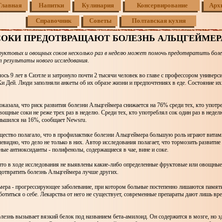
Главная
Напитки
Кулинария
Консервирование
Арх
Справочник
Советы
Полтавская кухня
СОКИ ПРЕДОТВРАЩАЮТ БОЛЕЗНЬ АЛЬЦГЕЙМЕР
уктовых и овощных соков несколько раз в неделю может помочь предотвратить боле
 результаты нового исследования.
ось 9 лет в Сиэтле и затронуло почти 2 тысячи человек во главе с профессором универси
 Дей. Люди заполняли анкеты об их образе жизни и предпочтениях в еде. Состояние их
оказала, что риск развития болезни Альцгеймера снижается на 76% среди тех, кто употр
ощные соки не реже трех раз в неделю. Среди тех, кто употреблял сок один раз в недел
ньшился на 16%, сообщает Newsru.
щество полагало, что в профилактике болезни Альцгеймера большую роль играют витам
чевидно, что дело не только в них. Автор исследования полагает, что тормозить развитие
ные антиоксиданты - полифенолы, содержащиеся в чае, вине и соке.
что в ходе исследования не выявлены какие-либо определенные фруктовые или овощные
отвратить болезнь Альцгеймера лучше других.
мера - прогрессирующее заболевание, при котором больные постепенно лишаются памяти
отиться о себе. Лекарства от него не существует, современные препараты дают лишь вр
олезнь вызывает вязкий белок под названием бета-амилоид. Он содержится в мозге, но 