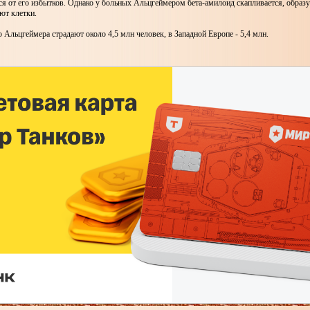
я от его избытков. Однако у больных Альцгеймером бета-амилоид скапливается, образ
ют клетки.
льцгеймера страдают около 4,5 млн человек, в Западной Европе - 5,4 млн.