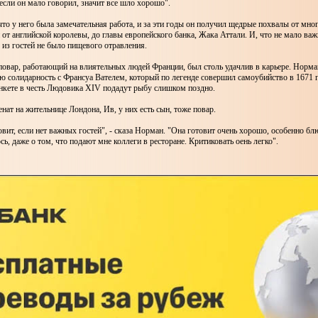
 если он мало говорил, значит все шло хорошо".
что у него была замечательная работа, и за эти годы он получил щедрые похвалы от мно
от английской королевы, до главы европейского банка, Жака Аттали. И, что не мало важ
о из гостей не было пищевого отравления.
овар, работающий на влиятельных людей Франции, был столь удачлив в карьере. Норман
ю солидарность с Франсуа Вателем, который по легенде совершил самоубийство в 1671 г
анкете в честь Людовика XIV подадут рыбу слишком поздно.
ат на жительнице Лондона, Ив, у них есть сын, тоже повар.
вит, если нет важных гостей", - сказа Норман. "Она готовит очень хорошо, особенно бл
сь, даже о том, что подают мне коллеги в ресторане. Критиковать оень легко".