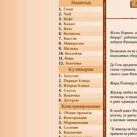
Напитки
1.
Соки
2.
Чай
3.
Кофе
4.
Какао
5.
Квас
Жоэль Норман, а
6.
Компоты
дворца", работа
7.
Кисели
лидеров Франции
8.
Минералка
9.
Молоко
Возможно он не с
10.
Коктейли
изысканных обедо
11.
Вина
12.
Экзотика
Де Голь предпоч
Кулинария
глазах гурманов,
своего сына Фили
1.
Закуски
2.
Первые блюда
Жорж Помпиду пр
3.
Вторые блюда
4.
Соусы
Жискар любил вар
5.
Выпечка
чечевица, и такж
6.
Десерты
и даже однажды в
Консервирование
В своей книге Н
1.
Общие правила
мелочь, от диеты
2.
Консервация
к мясным запека
3.
Маринование
4.
Соление
"Я никогда не бу
5.
Квашение
приняли на работ