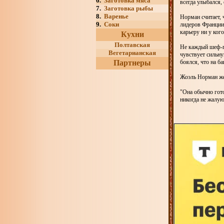
6.
Заготовка мяса
всегда улыбался,
7.
Заготовка рыбы
8.
Варенье
Норман считает, 
9.
Соки
лидеров Франции 
карьеру ни у ког
Кухни
Полтавская
Не каждый шеф-п
Вегетарианская
чувствует сильну
Партнеры
боялся, что на б
Жоэль Норман жен
"Она обычно гото
никогда не жалую