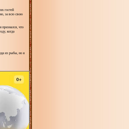
гих гостей
но, за всю свою
 признался, что
оду, когда
юда из рыбы, но я