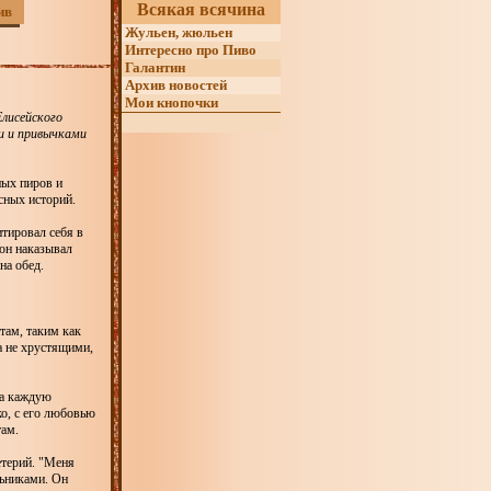
Всякая всячина
ив
Жульен, жюльен
Интересно про Пиво
Галантин
Архив новостей
Мои кнопочки
Елисейского
ми и привычками
ных пиров и
сных историй.
тировал себя в
 он наказывал
на обед.
там, таким как
а не хрустящими,
на каждую
ко, с его любовью
там.
етерий. "Меня
льниками. Он