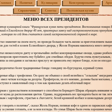
Главная
Напитки
Кулинария
Консервирование
Арх
Справочник
Советы
Полтавская кухня
МЕНЮ ВСЕХ ПРЕЗИДЕНТОВ
втор кулинарной книги "Французская кухня пяти президентов. Воспоминания повара 
вший в Елисейском дворце 40 лет, приоткрыл завесу над гастрономическими причуда
, которая по сей день считается самой гастрономической страной в мире.
тал знаменит на своем посту, но проведя большую часть жизни за приготовлением пыш
в для гостей и хозяев Еслисейского дворца, у Жоэля Нормана накопилось много интере
итал низкосолевую диету и чрезвычайно любил консервированные овощи, однако реабили
 попросив приготовить ему буйабесс для семейных обедов. Будучи очень пунктуальным,
ппа за опоздания и заставлял прислугу не приносить ему первое блюдо, если он опоздал 
едпочитал более традиционные блюда: говядину по-бургундски, куриный гуляш.
еные яйца с трюфелями. Он сразу же объявил о своей нелюбви к "сельским" ингредиен
е имел четкие взгляды на десерты. Профитроли, по его мнению, должны были мягкими, 
ступил в оживленный спор о том как правильно делать яблочный пирог.
орман с удовольствием вспоминает о способности Бернадетт Ширак обращать внимание 
 ее мужа до расположения цветов. Однако, поддерживать вес президента было не так лег
нкам с картофелем, страстью к
charcuterie
, белой кровяной колбасе и шоколадным десер
ду говорить о политике", сказал Жоэль Норман, попивая кофе в одном из парижских каф
у за умение готовить, а не за мои взгляды. Но семья Ширак были очень хорошими нача